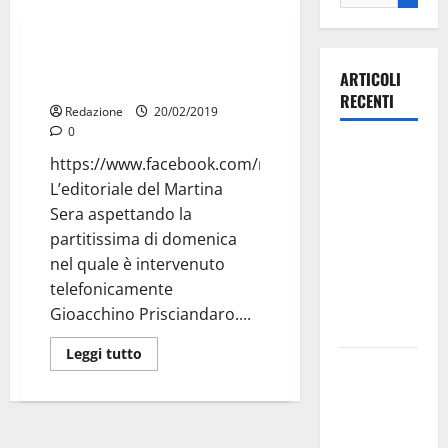
IN EVIDENZA
Sport
Gioacchino Prisciandaro a
ARTICOLI
Martina Sera
RECENTI
Redazione
20/02/2019
0
Ospedale di
https://www.facebook.com/martina.sera.14/videos/
Martina
L’editoriale del Martina
Franca,
Sera aspettando la
Forza Italia
partitissima di domenica
annuncia la
nel quale è intervenuto
protesta:
telefonicamente
sit-in lunedì
Gioacchino Prisciandaro....
10 agosto
Leggi tutto
Il Comune
di Martina
Franca
pubblica il