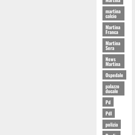
martina
calcio
Martina
Franca
Martina
Sera
News
Martina
Ospedale
palazzo
ducale
Pd
Pdl
polizia