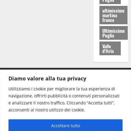
ultimissime
martina
franca
Ultimissime
Puglia
Valle
d'Itria
Diamo valore alla tua privacy
CONTATTI.
Utilizziamo i cookie per migliorare la tua esperienza di
navigazione, offrirti pubblicità o contenuti personalizzati
Redazione:
redazione@www.martinasera.it
e analizzare il nostro traffico. Cliccando “Accetta tutti”,
Direttore:
direttore@www.martinasera.it
acconsenti al nostro utilizzo dei cookie.
Info & Commerciale:
info@www.martinasera.it
Accettare tutto