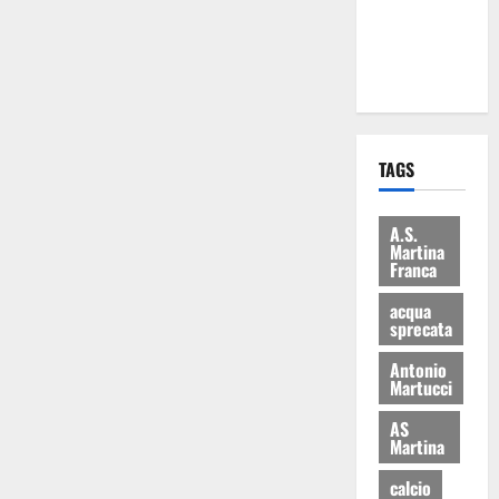
ai 15 nuovi
Fucilieri
dell’Aria
TAGS
A.S.
Martina
Franca
acqua
sprecata
Antonio
Martucci
AS
Martina
calcio