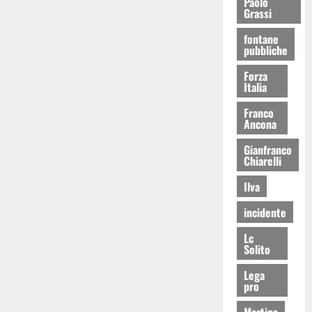
Paolo
Grassi
fontane
pubbliche
Forza
Italia
Franco
Ancona
Gianfranco
Chiarelli
Ilva
incidente
Lc
Solito
Lega
pro
Martina