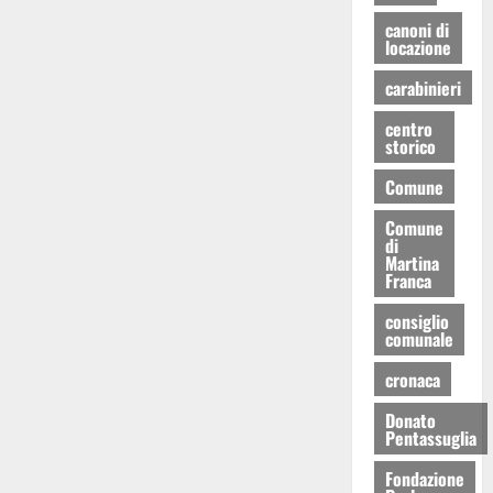
canoni di
locazione
carabinieri
centro
storico
Comune
Comune
di
Martina
Franca
consiglio
comunale
cronaca
Donato
Pentassuglia
Fondazione