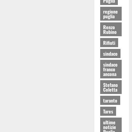
Puglia
regione
puglia
Renzo
Rubino
Rifiuti
sindaco
sindaco
franco
ancona
Stefano
Coletta
taranto
Tares
ultime
notizie
Puglia