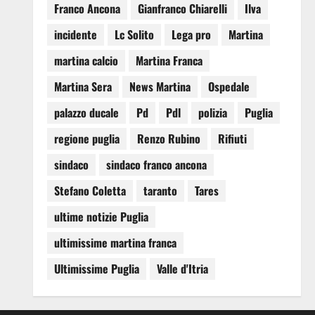
Franco Ancona
Gianfranco Chiarelli
Ilva
incidente
Lc Solito
Lega pro
Martina
martina calcio
Martina Franca
Martina Sera
News Martina
Ospedale
palazzo ducale
Pd
Pdl
polizia
Puglia
regione puglia
Renzo Rubino
Rifiuti
sindaco
sindaco franco ancona
Stefano Coletta
taranto
Tares
ultime notizie Puglia
ultimissime martina franca
Ultimissime Puglia
Valle d'Itria