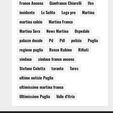
Franco Ancona
Gianfranco Chiarelli
Ilva
incidente
Lc Solito
Lega pro
Martina
martina calcio
Martina Franca
Martina Sera
News Martina
Ospedale
palazzo ducale
Pd
Pdl
polizia
Puglia
regione puglia
Renzo Rubino
Rifiuti
sindaco
sindaco franco ancona
Stefano Coletta
taranto
Tares
ultime notizie Puglia
ultimissime martina franca
Ultimissime Puglia
Valle d'Itria