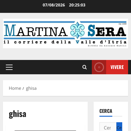
07/08/2026
20:25:03
VIVERE
Home
ghisa
ghisa
CERCA