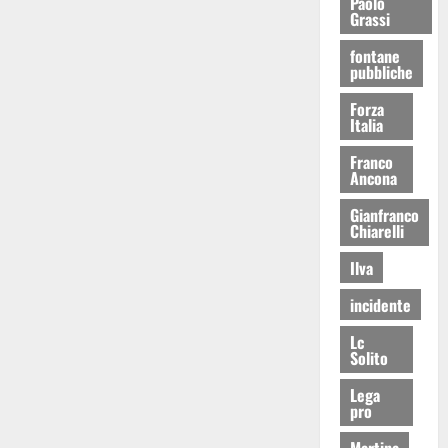
Paolo
Grassi
fontane
pubbliche
Forza
Italia
Franco
Ancona
Gianfranco
Chiarelli
Ilva
incidente
Lc
Solito
Lega
pro
Martina