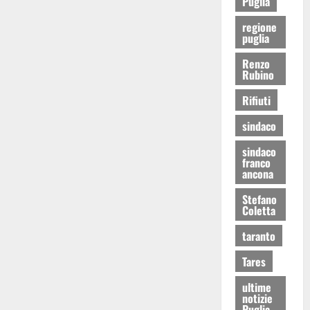
Puglia
regione
puglia
Renzo
Rubino
Rifiuti
sindaco
sindaco
franco
ancona
Stefano
Coletta
taranto
Tares
ultime
notizie
Puglia