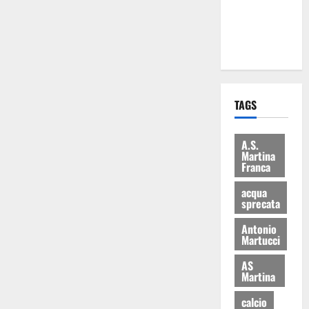
ai 15 nuovi
Fucilieri
dell’Aria
TAGS
A.S.
Martina
Franca
acqua
sprecata
Antonio
Martucci
AS
Martina
calcio