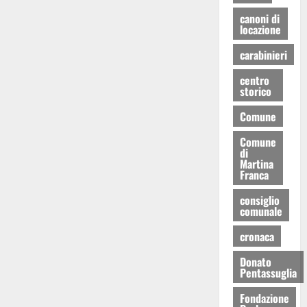
canoni di
locazione
carabinieri
centro
storico
Comune
Comune
di
Martina
Franca
consiglio
comunale
cronaca
Donato
Pentassuglia
Fondazione