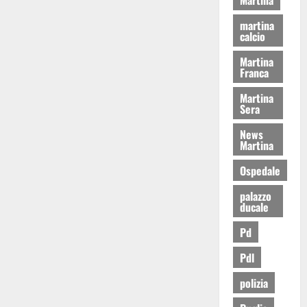
martina
calcio
Martina
Franca
Martina
Sera
News
Martina
Ospedale
palazzo
ducale
Pd
Pdl
polizia