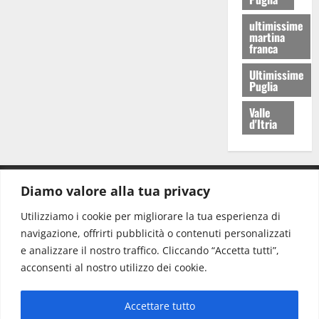
ultimissime
martina
franca
Ultimissime
Puglia
Valle
d'Itria
Diamo valore alla tua privacy
CONTATTI.
Utilizziamo i cookie per migliorare la tua esperienza di
navigazione, offrirti pubblicità o contenuti personalizzati
Redazione:
redazione@www.martinasera.it
e analizzare il nostro traffico. Cliccando “Accetta tutti”,
Direttore:
direttore@www.martinasera.it
acconsenti al nostro utilizzo dei cookie.
Info & Commerciale:
info@www.martinasera.it
Accettare tutto