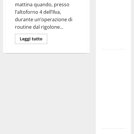
mattina quando, presso
bando
l’altoforno 4 dell’Ilva,
alloggi ERP
durante un’operazione di
2026:
routine dal rigolone...
domande
dal 26
Leggi tutto
agosto
La gara
ciclistica
dei Giochi
attraversa
Martina
Franca:
ecco le
strade
interessate
e gli orari