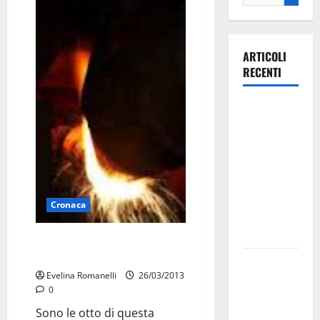
ARTICOLI
RECENTI
Ospedale di
Martina
Franca,
Forza Italia
annuncia la
protesta:
Cronaca
sit-in lunedì
10 agosto
Ilva, l’altoforno 4 perde ghisa
ed è subito paura
Il Comune
Evelina Romanelli
26/03/2013
di Martina
0
Franca
Sono le otto di questa
pubblica il