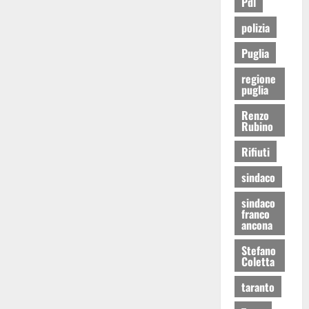
Pdl
polizia
Puglia
regione
puglia
Renzo
Rubino
Rifiuti
sindaco
sindaco
franco
ancona
Stefano
Coletta
taranto