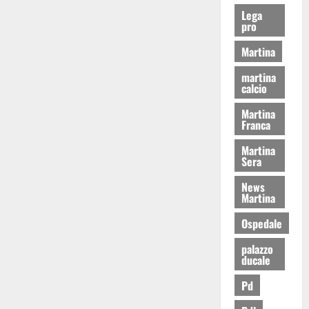
Lega
pro
Martina
martina
calcio
Martina
Franca
Martina
Sera
News
Martina
Ospedale
palazzo
ducale
Pd