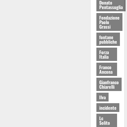
Donato
Pentassuglia
Fondazione
Paolo
Grassi
fontane
pubbliche
Forza
Italia
Franco
Ancona
Gianfranco
Chiarelli
Ilva
incidente
Lc
Solito