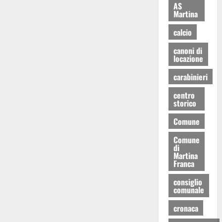
AS
Martina
calcio
canoni di
locazione
carabinieri
centro
storico
Comune
Comune
di
Martina
Franca
consiglio
comunale
cronaca