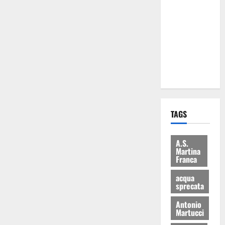
Martina
Franca: Il
sindaco non
ha fatto le
scuse alla
Lillo
TAGS
A.S.
Martina
Franca
acqua
sprecata
Antonio
Martucci