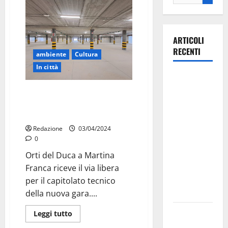
ARTICOLI
RECENTI
ambiente
Cultura
In città
La gara
ciclistica
Martina Franca: Orti del Duca,
dei Giochi
sempre più vicini alla gara
d’appalto
attraversa
Martina
Redazione
03/04/2024
0
Franca:
ecco le
Orti del Duca a Martina
strade
Franca riceve il via libera
interessate
per il capitolato tecnico
e gli orari
della nuova gara....
Martina
Leggi tutto
Franca