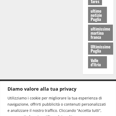
Tares
ultime
notizie
Puglia
ultimissime
martina
franca
Ultimissime
Puglia
Valle
d'Itria
Diamo valore alla tua privacy
CONTATTI.
Utilizziamo i cookie per migliorare la tua esperienza di
navigazione, offrirti pubblicità o contenuti personalizzati
Redazione:
redazione@www.martinasera.it
e analizzare il nostro traffico. Cliccando “Accetta tutti”,
Direttore:
direttore@www.martinasera.it