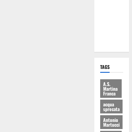
Martina
Franca: Il
sindaco non
ha fatto le
scuse alla
Lillo
TAGS
A.S.
Martina
Franca
acqua
sprecata
Antonio
Martucci