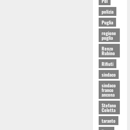
Pdl
polizia
Puglia
regione
puglia
Renzo
Rubino
Rifiuti
sindaco
sindaco
franco
ancona
Stefano
Coletta
taranto