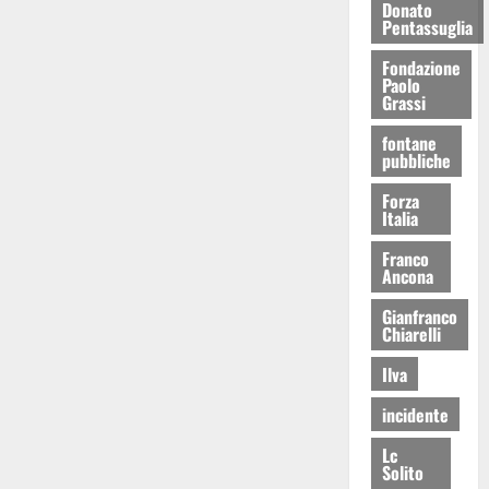
Donato
Pentassuglia
Fondazione
Paolo
Grassi
fontane
pubbliche
Forza
Italia
Franco
Ancona
Gianfranco
Chiarelli
Ilva
incidente
Lc
Solito