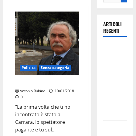
ARTICOLI
RECENTI
La gara
ciclistica
dei Giochi
Politica
Senza categoria
attraversa
Martina
Carbotti: “Caro Grillo ti scrivo”
Franca:
ecco le
Antonio Rubino
19/01/2018
0
strade
interessate
“La prima volta che ti ho
e gli orari
incontrato è stato a
Carrara. Io spettatore
Martina
pagante e tu sul...
Franca