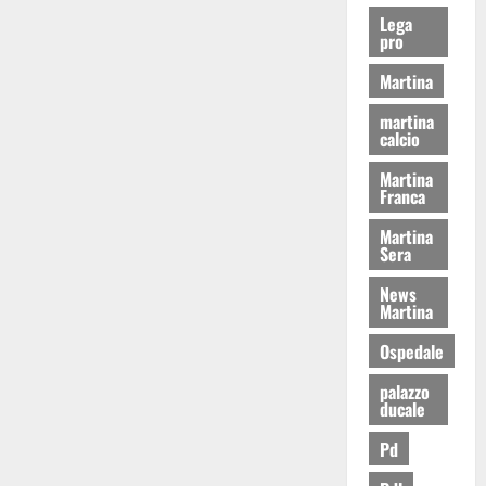
Lega
pro
Martina
martina
calcio
Martina
Franca
Martina
Sera
News
Martina
Ospedale
palazzo
ducale
Pd