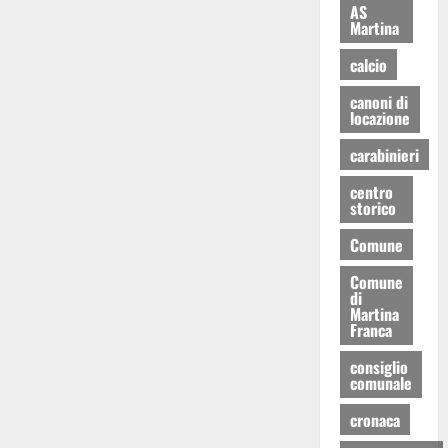
AS
Martina
calcio
canoni di
locazione
carabinieri
centro
storico
Comune
Comune
di
Martina
Franca
consiglio
comunale
cronaca