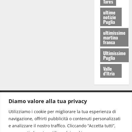
Tares
ultime
notizie
Puglia
ultimissime
martina
franca
Ultimissime
Puglia
Valle
d'Itria
Diamo valore alla tua privacy
CONTATTI.
Utilizziamo i cookie per migliorare la tua esperienza di
navigazione, offrirti pubblicità o contenuti personalizzati
Redazione:
redazione@www.martinasera.it
e analizzare il nostro traffico. Cliccando “Accetta tutti”,
Direttore:
direttore@www.martinasera.it