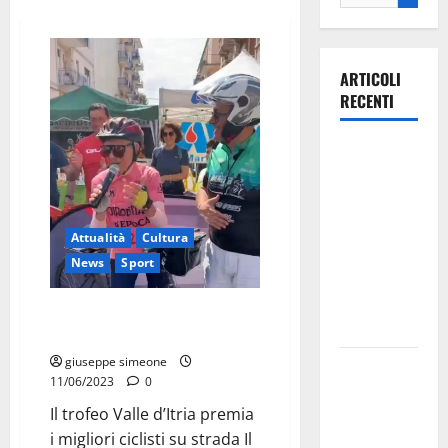
ARTICOLI
RECENTI
Ospedale di
Martina
Franca,
Forza Italia
Attualità
Cultura
annuncia la
News
Sport
protesta:
sit-in lunedì
Il trofeo Valle d’Itria premia i
10 agosto
migliori ciclisti su strada
giuseppe simeone
Il Comune
11/06/2023
0
di Martina
Il trofeo Valle d’Itria premia
Franca
i migliori ciclisti su strada Il
pubblica il