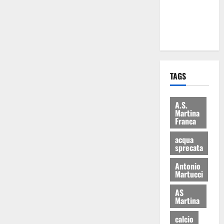
ai 15 nuovi
Fucilieri
dell’Aria
TAGS
A.S.
Martina
Franca
acqua
sprecata
Antonio
Martucci
AS
Martina
calcio