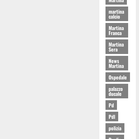
martina
calcio
Martina
Franca
Martina
Sera
News
Martina
Ospedale
palazzo
ducale
Pd
Pdl
polizia