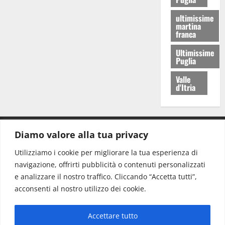
ultimissime
martina
franca
Ultimissime
Puglia
Valle
d'Itria
Diamo valore alla tua privacy
CONTATTI.
Utilizziamo i cookie per migliorare la tua esperienza di
navigazione, offrirti pubblicità o contenuti personalizzati
Redazione:
redazione@www.martinasera.it
e analizzare il nostro traffico. Cliccando “Accetta tutti”,
Direttore:
direttore@www.martinasera.it
acconsenti al nostro utilizzo dei cookie.
Info & Commerciale:
info@www.martinasera.it
Accettare tutto