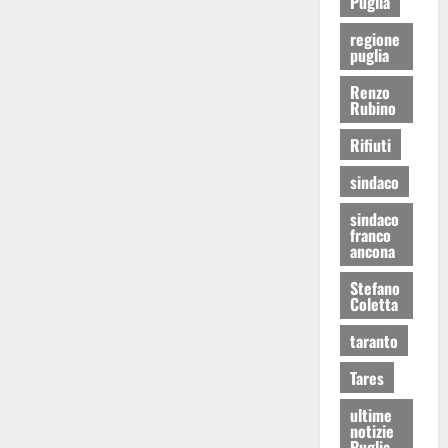
Puglia
regione
puglia
Renzo
Rubino
Rifiuti
sindaco
sindaco
franco
ancona
Stefano
Coletta
taranto
Tares
ultime
notizie
Puglia