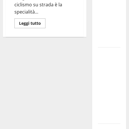
ciclismo su strada è la
bando
specialità...
alloggi ERP
2026:
Leggi tutto
domande
dal 26
agosto
La gara
ciclistica
dei Giochi
attraversa
Martina
Franca:
ecco le
strade
interessate
e gli orari