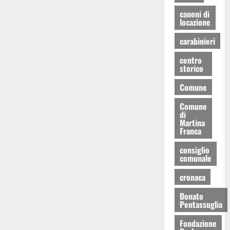
canoni di
locazione
carabinieri
centro
storico
Comune
Comune
di
Martina
Franca
consiglio
comunale
cronaca
Donato
Pentassuglia
Fondazione