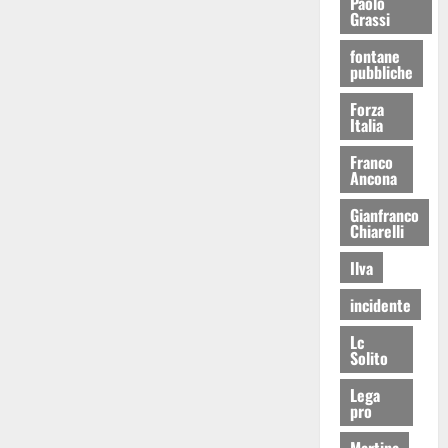
Paolo
Grassi
fontane
pubbliche
Forza
Italia
Franco
Ancona
Gianfranco
Chiarelli
Ilva
incidente
Lc
Solito
Lega
pro
Martina