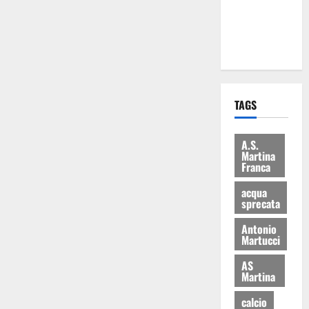
ai 15 nuovi
Fucilieri
dell’Aria
TAGS
A.S.
Martina
Franca
acqua
sprecata
Antonio
Martucci
AS
Martina
calcio