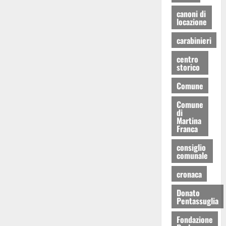
canoni di
locazione
carabinieri
centro
storico
Comune
Comune
di
Martina
Franca
consiglio
comunale
cronaca
Donato
Pentassuglia
Fondazione