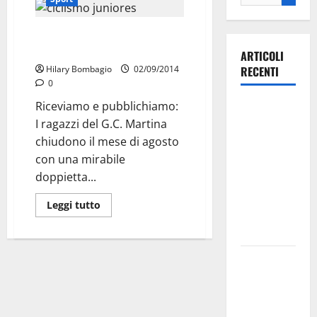
Ciclismo juniores. G.C. Martina:
Petrosino vincitore
ARTICOLI
Hilary Bombagio
02/09/2014
RECENTI
0
Riceviamo e pubblichiamo:
Ospedale di
I ragazzi del G.C. Martina
Martina
chiudono il mese di agosto
Franca,
con una mirabile
Forza Italia
doppietta...
annuncia la
protesta:
Leggi tutto
sit-in lunedì
10 agosto
Il Comune
di Martina
Franca
pubblica il