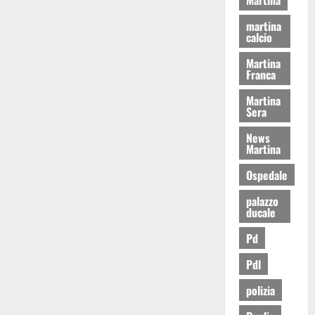
martina
calcio
Martina
Franca
Martina
Sera
News
Martina
Ospedale
palazzo
ducale
Pd
Pdl
polizia