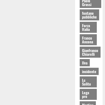
Paolo
Grassi
fontane
pubbliche
Forza
Italia
Franco
Ancona
Gianfranco
Chiarelli
Ilva
incidente
Lc
Solito
Lega
pro
Martina