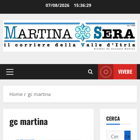
07/08/2026
15:36:30
VIVERE
Home
gc martina
gc martina
CERCA
Sport