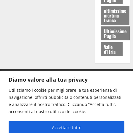
ultimissime
martina
franca
Ultimissime
Puglia
Valle
d'Itria
Diamo valore alla tua privacy
CONTATTI.
Utilizziamo i cookie per migliorare la tua esperienza di
navigazione, offrirti pubblicità o contenuti personalizzati
Redazione:
redazione@www.martinasera.it
e analizzare il nostro traffico. Cliccando “Accetta tutti”,
Direttore:
direttore@www.martinasera.it
acconsenti al nostro utilizzo dei cookie.
Info & Commerciale:
info@www.martinasera.it
Accettare tutto