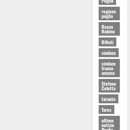
Puglia
regione
puglia
Renzo
Rubino
Rifiuti
sindaco
sindaco
franco
ancona
Stefano
Coletta
taranto
Tares
ultime
notizie
Puglia