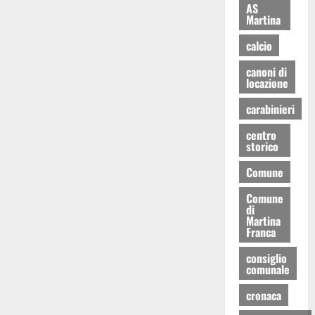
AS
Martina
calcio
canoni di
locazione
carabinieri
centro
storico
Comune
Comune
di
Martina
Franca
consiglio
comunale
cronaca