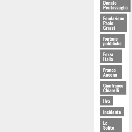
Donato
Pentassuglia
Fondazione
Paolo
Grassi
fontane
pubbliche
Forza
Italia
Franco
Ancona
Gianfranco
Chiarelli
Ilva
incidente
Lc
Solito