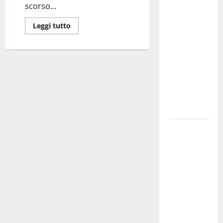
scorso...
investe
sulle
Leggi tutto
famiglie: in
arrivo tre
seminari
dedicati ad
adolescenti,
genitori ed
empatia
Aeronautica
Militare, al
16° Stormo
di Martina
Franca
consegnati
i Baschi Blu
ai 15 nuovi