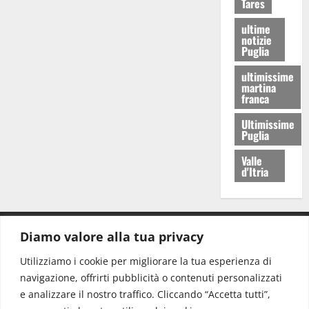
Tares
ultime
notizie
Puglia
ultimissime
martina
franca
Ultimissime
Puglia
Valle
d'Itria
Diamo valore alla tua privacy
CONTATTI.
Utilizziamo i cookie per migliorare la tua esperienza di
navigazione, offrirti pubblicità o contenuti personalizzati
Redazione:
redazione@www.martinasera.it
e analizzare il nostro traffico. Cliccando “Accetta tutti”,
Direttore:
direttore@www.martinasera.it