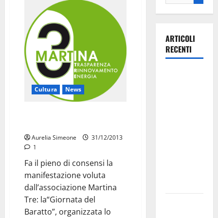
ARTICOLI
RECENTI
La gara
ciclistica
Cultura
News
dei Giochi
attraversa
Successo per la “Giornata del
Martina
Baratto”
Franca:
Aurelia Simeone
31/12/2013
ecco le
1
strade
Fa il pieno di consensi la
interessate
manifestazione voluta
e gli orari
dall’associazione Martina
Tre: la“Giornata del
Martina
Baratto”, organizzata lo
Franca