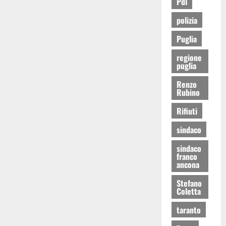
Pdl
polizia
Puglia
regione
puglia
Renzo
Rubino
Rifiuti
sindaco
sindaco
franco
ancona
Stefano
Coletta
taranto