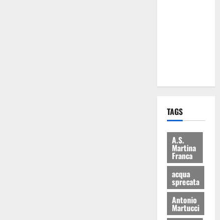
Martina
Franca: Il
sindaco non
ha fatto le
scuse alla
Lillo
TAGS
A.S.
Martina
Franca
acqua
sprecata
Antonio
Martucci