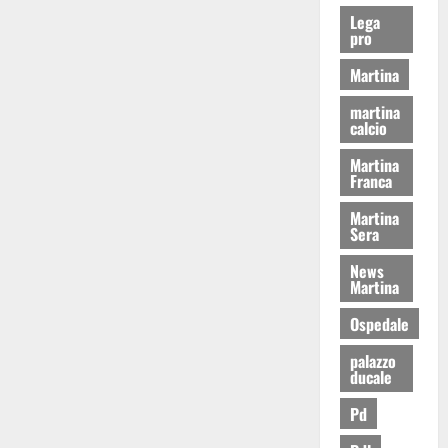
Lega
pro
Martina
martina
calcio
Martina
Franca
Martina
Sera
News
Martina
Ospedale
palazzo
ducale
Pd