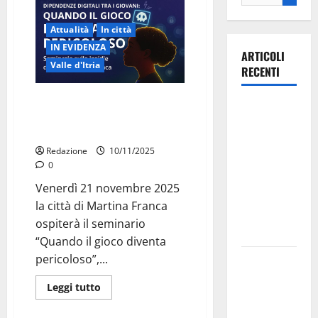
Attualità
In città
IN EVIDENZA
ARTICOLI
Valle d'Itria
RECENTI
Martina Franca contro le
Ospedale di
dipendenze digitali: il seminario
Martina
che educa al digitale
Franca,
Redazione
10/11/2025
Forza Italia
0
annuncia la
Venerdì 21 novembre 2025
protesta:
la città di Martina Franca
sit-in lunedì
ospiterà il seminario
10 agosto
“Quando il gioco diventa
pericoloso”,...
Il Comune
di Martina
Leggi tutto
Franca
pubblica il