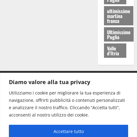
ultimissime
martina
franca
Ultimissime
Puglia
Valle
d'Itria
Diamo valore alla tua privacy
CONTATTI.
Utilizziamo i cookie per migliorare la tua esperienza di
navigazione, offrirti pubblicità o contenuti personalizzati
Redazione:
redazione@www.martinasera.it
e analizzare il nostro traffico. Cliccando “Accetta tutti”,
Direttore:
direttore@www.martinasera.it
acconsenti al nostro utilizzo dei cookie.
Info & Commerciale:
info@www.martinasera.it
Accettare tutto