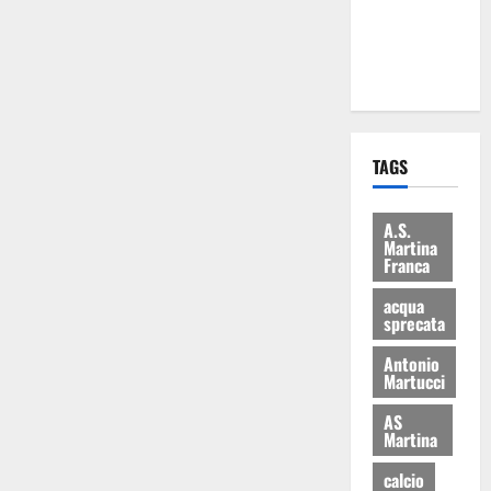
ai 15 nuovi
Fucilieri
dell’Aria
TAGS
A.S.
Martina
Franca
acqua
sprecata
Antonio
Martucci
AS
Martina
calcio