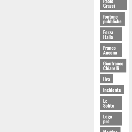
Paolo
Grassi
fontane
pubbliche
Forza
Italia
Franco
Ancona
Gianfranco
Chiarelli
Ilva
incidente
Lc
Solito
Lega
pro
Martina