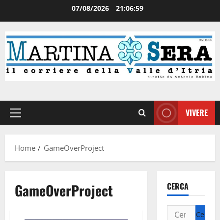
07/08/2026
21:06:59
VIVERE
Home
GameOverProject
GameOverProject
CERCA