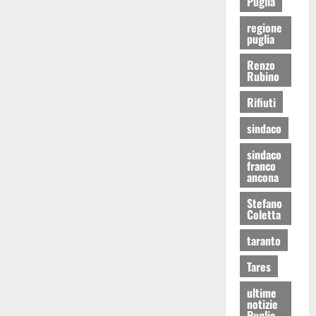
Puglia
regione
puglia
Renzo
Rubino
Rifiuti
sindaco
sindaco
franco
ancona
Stefano
Coletta
taranto
Tares
ultime
notizie
Puglia