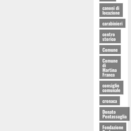
canoni di
locazione
carabinieri
centro
storico
Comune
Comune
di
Martina
Franca
consiglio
comunale
cronaca
Donato
Pentassuglia
Fondazione