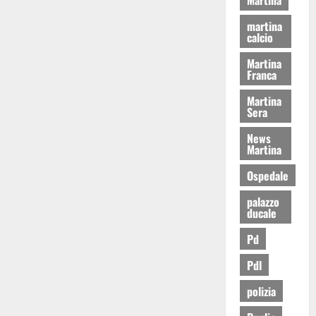
martina
calcio
Martina
Franca
Martina
Sera
News
Martina
Ospedale
palazzo
ducale
Pd
Pdl
polizia