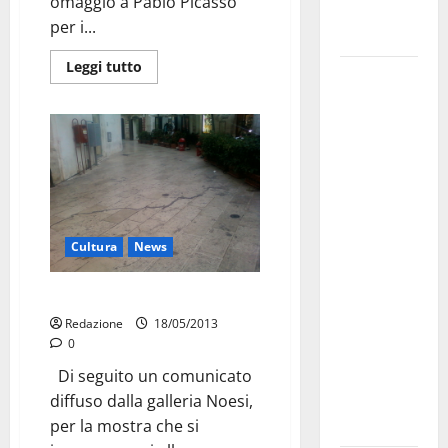
omaggio a Pablo Picasso
Fucilieri
per i...
dell’Aria
Leggi tutto
Martina
Franca,
Marraffa
attacca
Regione e
Comune:
“Nuovi
Cultura
News
medici solo
a
Video art, da oggi
novembre.
Faremo
Redazione
18/05/2013
0
accesso agli
atti su Tari,
Di seguito un comunicato
rifiuti e
diffuso dalla galleria Noesi,
bilancio”
per la mostra che si