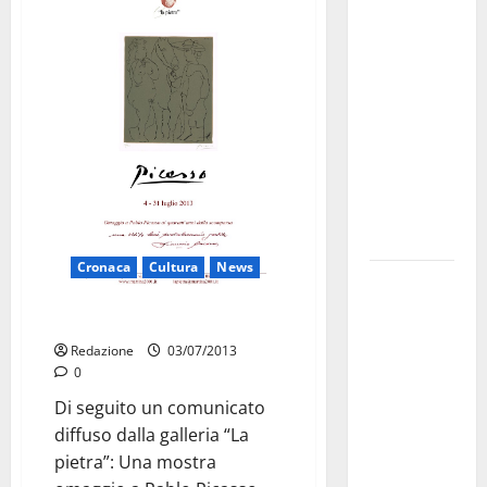
investe
sulle
famiglie: in
arrivo tre
seminari
dedicati ad
adolescenti,
genitori ed
empatia
Cronaca
Cultura
News
Aeronautica
Militare, al
Mostra omaggio a Picasso
16° Stormo
Redazione
03/07/2013
di Martina
0
Franca
Di seguito un comunicato
consegnati
diffuso dalla galleria “La
i Baschi Blu
pietra”: Una mostra
ai 15 nuovi