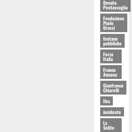
Donato
Pentassuglia
Fondazione
Paolo
Grassi
fontane
pubbliche
Forza
Italia
Franco
Ancona
Gianfranco
Chiarelli
Ilva
incidente
Lc
Solito