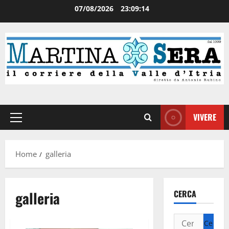
07/08/2026
23:09:15
VIVERE
Home
galleria
galleria
CERCA