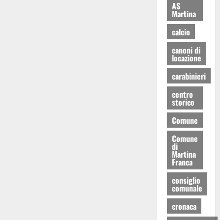
AS
Martina
calcio
canoni di
locazione
carabinieri
centro
storico
Comune
Comune
di
Martina
Franca
consiglio
comunale
cronaca