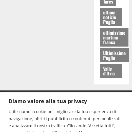
Tares
ultime
notizie
Puglia
ultimissime
martina
franca
Ultimissime
Puglia
Valle
d'Itria
Diamo valore alla tua privacy
CONTATTI.
Utilizziamo i cookie per migliorare la tua esperienza di
navigazione, offrirti pubblicità o contenuti personalizzati
Redazione:
redazione@www.martinasera.it
e analizzare il nostro traffico. Cliccando “Accetta tutti”,
Direttore:
direttore@www.martinasera.it