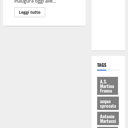
inaugura oggi alle...
Martina
Franca: Il
Leggi tutto
sindaco non
ha fatto le
scuse alla
Lillo
TAGS
A.S.
Martina
Franca
acqua
sprecata
Antonio
Martucci