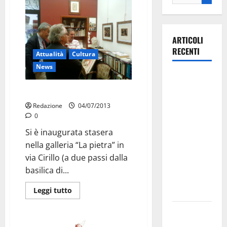
ARTICOLI
RECENTI
Attualità
Cultura
News
La gara
ciclistica
Mostra omaggio a Picasso
dei Giochi
Redazione
04/07/2013
attraversa
0
Martina
Si è inaugurata stasera
Franca:
nella galleria “La pietra” in
ecco le
via Cirillo (a due passi dalla
strade
basilica di...
interessate
e gli orari
Leggi tutto
Martina
Franca