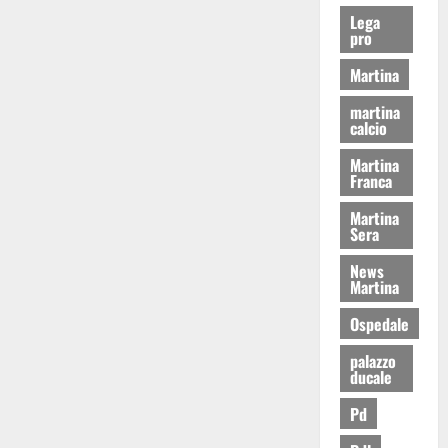
Lega
pro
Martina
martina
calcio
Martina
Franca
Martina
Sera
News
Martina
Ospedale
palazzo
ducale
Pd