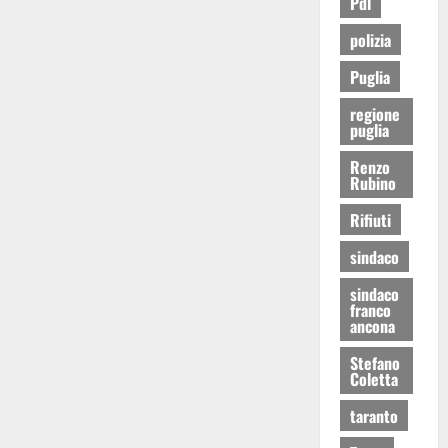
Pdl
polizia
Puglia
regione
puglia
Renzo
Rubino
Rifiuti
sindaco
sindaco
franco
ancona
Stefano
Coletta
taranto