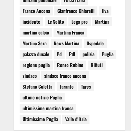
fontane pubbliche
Forza Italia
Franco Ancona
Gianfranco Chiarelli
Ilva
incidente
Lc Solito
Lega pro
Martina
martina calcio
Martina Franca
Martina Sera
News Martina
Ospedale
palazzo ducale
Pd
Pdl
polizia
Puglia
regione puglia
Renzo Rubino
Rifiuti
sindaco
sindaco franco ancona
Stefano Coletta
taranto
Tares
ultime notizie Puglia
ultimissime martina franca
Ultimissime Puglia
Valle d'Itria