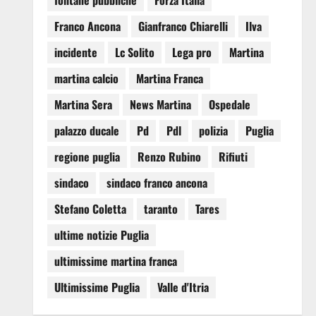
fontane pubbliche
Forza Italia
Franco Ancona
Gianfranco Chiarelli
Ilva
incidente
Lc Solito
Lega pro
Martina
martina calcio
Martina Franca
Martina Sera
News Martina
Ospedale
palazzo ducale
Pd
Pdl
polizia
Puglia
regione puglia
Renzo Rubino
Rifiuti
sindaco
sindaco franco ancona
Stefano Coletta
taranto
Tares
ultime notizie Puglia
ultimissime martina franca
Ultimissime Puglia
Valle d'Itria