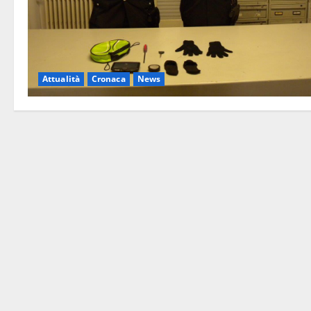
Attualità
Cronaca
News