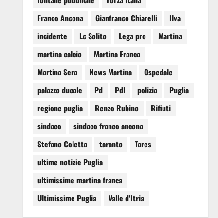
fontane pubbliche
Forza Italia
Franco Ancona
Gianfranco Chiarelli
Ilva
incidente
Lc Solito
Lega pro
Martina
martina calcio
Martina Franca
Martina Sera
News Martina
Ospedale
palazzo ducale
Pd
Pdl
polizia
Puglia
regione puglia
Renzo Rubino
Rifiuti
sindaco
sindaco franco ancona
Stefano Coletta
taranto
Tares
ultime notizie Puglia
ultimissime martina franca
Ultimissime Puglia
Valle d'Itria