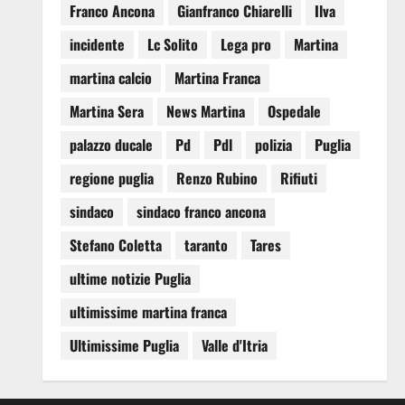
Franco Ancona
Gianfranco Chiarelli
Ilva
incidente
Lc Solito
Lega pro
Martina
martina calcio
Martina Franca
Martina Sera
News Martina
Ospedale
palazzo ducale
Pd
Pdl
polizia
Puglia
regione puglia
Renzo Rubino
Rifiuti
sindaco
sindaco franco ancona
Stefano Coletta
taranto
Tares
ultime notizie Puglia
ultimissime martina franca
Ultimissime Puglia
Valle d'Itria