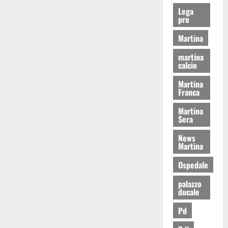
Lega
pro
Martina
martina
calcio
Martina
Franca
Martina
Sera
News
Martina
Ospedale
palazzo
ducale
Pd