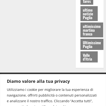
Tares
ultime
notizie
Puglia
ultimissime
martina
franca
Ultimissime
Puglia
Valle
d'Itria
Diamo valore alla tua privacy
CONTATTI.
Utilizziamo i cookie per migliorare la tua esperienza di
navigazione, offrirti pubblicità o contenuti personalizzati
Redazione:
redazione@www.martinasera.it
e analizzare il nostro traffico. Cliccando “Accetta tutti”,
Direttore:
direttore@www.martinasera.it