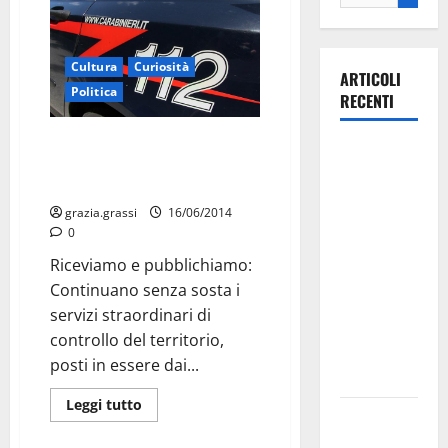
Cultura
Curiosità
ARTICOLI
Politica
RECENTI
Martina Franca: Continuano i
La gara
servizi di controllo del
ciclistica
territorio nella Valle d’Itria
dei Giochi
grazia.grassi
16/06/2014
attraversa
0
Martina
Riceviamo e pubblichiamo:
Franca:
Continuano senza sosta i
ecco le
servizi straordinari di
strade
controllo del territorio,
interessate
posti in essere dai...
e gli orari
Leggi tutto
Martina
Franca