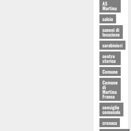
AS
Martina
calcio
canoni di
locazione
carabinieri
centro
storico
Comune
Comune
di
Martina
Franca
consiglio
comunale
cronaca