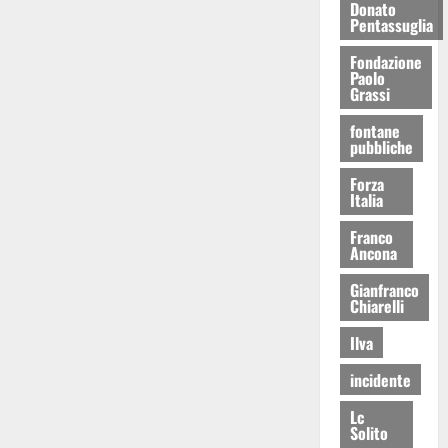
Donato
Pentassuglia
Fondazione
Paolo
Grassi
fontane
pubbliche
Forza
Italia
Franco
Ancona
Gianfranco
Chiarelli
Ilva
incidente
Lc
Solito