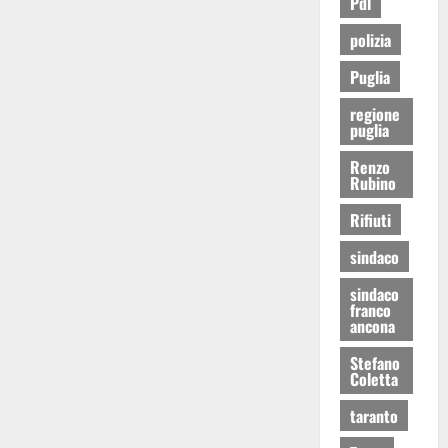
Pdl
polizia
Puglia
regione
puglia
Renzo
Rubino
Rifiuti
sindaco
sindaco
franco
ancona
Stefano
Coletta
taranto