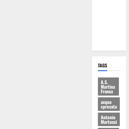
Martina
Franca: Il
sindaco non
ha fatto le
scuse alla
Lillo
TAGS
A.S.
Martina
Franca
acqua
sprecata
Antonio
Martucci