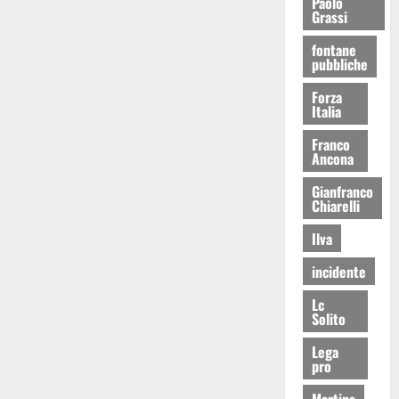
Paolo
Grassi
fontane
pubbliche
Forza
Italia
Franco
Ancona
Gianfranco
Chiarelli
Ilva
incidente
Lc
Solito
Lega
pro
Martina