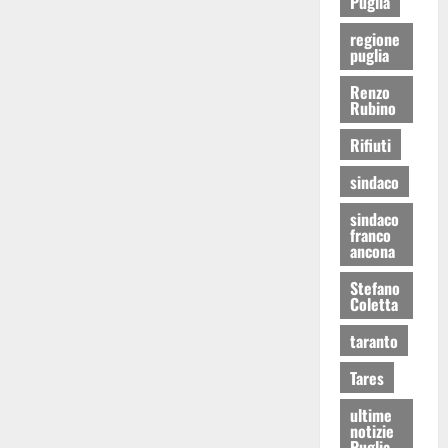
Puglia
regione
puglia
Renzo
Rubino
Rifiuti
sindaco
sindaco
franco
ancona
Stefano
Coletta
taranto
Tares
ultime
notizie
Puglia