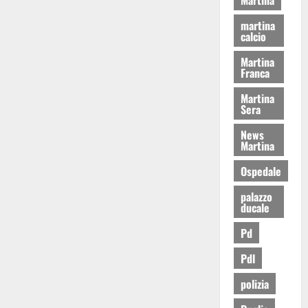
martina
calcio
Martina
Franca
Martina
Sera
News
Martina
Ospedale
palazzo
ducale
Pd
Pdl
polizia