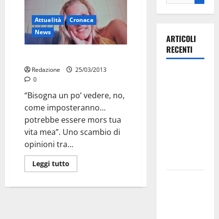
Attualità
Cronaca
News
ARTICOLI
RECENTI
Sarah/Bufera fuorionda giudici
Redazione
25/03/2013
Ospedale di
0
Martina
“Bisogna un po’ vedere, no,
Franca,
come imposteranno…
Forza Italia
potrebbe essere mors tua
annuncia la
vita mea”. Uno scambio di
protesta:
opinioni tra...
sit-in lunedì
10 agosto
Leggi tutto
Il Comune
di Martina
Franca
pubblica il