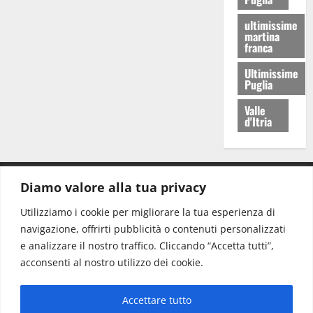
ultimissime
martina
franca
Ultimissime
Puglia
Valle
d'Itria
Diamo valore alla tua privacy
CONTATTI.
Utilizziamo i cookie per migliorare la tua esperienza di
navigazione, offrirti pubblicità o contenuti personalizzati
Redazione:
redazione@www.martinasera.it
e analizzare il nostro traffico. Cliccando “Accetta tutti”,
Direttore:
direttore@www.martinasera.it
acconsenti al nostro utilizzo dei cookie.
Info & Commerciale:
info@www.martinasera.it
Accettare tutto