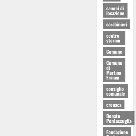
canoni di
locazione
carabinieri
centro
storico
Comune
Comune
di
Martina
Franca
consiglio
comunale
cronaca
Donato
Pentassuglia
Fondazione