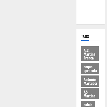
ai 15 nuovi
Fucilieri
dell’Aria
TAGS
A.S.
Martina
Franca
acqua
sprecata
Antonio
Martucci
AS
Martina
calcio