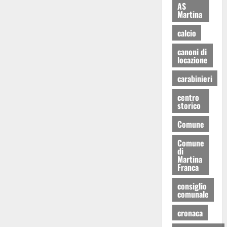
AS
Martina
calcio
canoni di
locazione
carabinieri
centro
storico
Comune
Comune
di
Martina
Franca
consiglio
comunale
cronaca