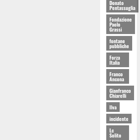
Donato
Pentassuglia
Fondazione
Paolo
Grassi
fontane
pubbliche
Forza
Italia
Franco
Ancona
Gianfranco
Chiarelli
Ilva
incidente
Lc
Solito