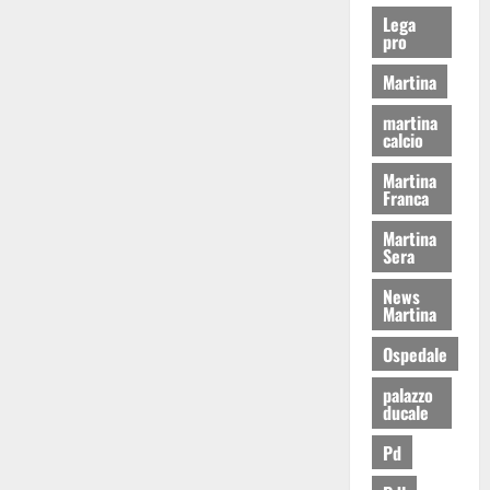
Lega
pro
Martina
martina
calcio
Martina
Franca
Martina
Sera
News
Martina
Ospedale
palazzo
ducale
Pd