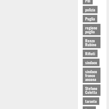
Pdl
polizia
Puglia
regione
puglia
Renzo
Rubino
Rifiuti
sindaco
sindaco
franco
ancona
Stefano
Coletta
taranto