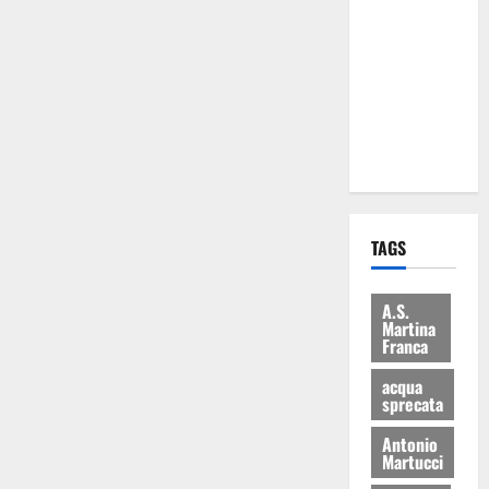
Martina
Franca: Il
sindaco non
ha fatto le
scuse alla
Lillo
TAGS
A.S.
Martina
Franca
acqua
sprecata
Antonio
Martucci