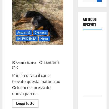
ARTICOLI
RECENTI
Attualità
Cronaca
La gara
IN EVIDENZA
News
ciclistica
dei Giochi
Una cagnolina sparata da un
attraversa
vero animale
Martina
Antonio Rubino
18/05/2016
Franca:
0
ecco le
E’ in fin di vita il cane
strade
trovato questa mattina ad
interessate
Ortolini nei pressi del
e gli orari
nuovo parco...
Martina
Leggi tutto
Franca