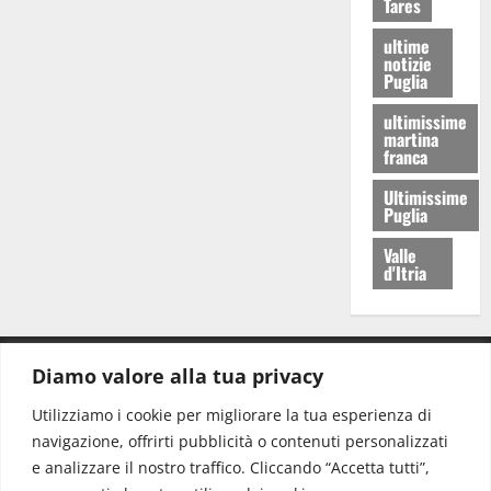
Tares
ultime
notizie
Puglia
ultimissime
martina
franca
Ultimissime
Puglia
Valle
d'Itria
Diamo valore alla tua privacy
CONTATTI.
Utilizziamo i cookie per migliorare la tua esperienza di
navigazione, offrirti pubblicità o contenuti personalizzati
Redazione:
redazione@www.martinasera.it
e analizzare il nostro traffico. Cliccando “Accetta tutti”,
Direttore:
direttore@www.martinasera.it