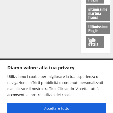
ultimissime
martina
franca
Ultimissime
Puglia
Valle
d'Itria
Diamo valore alla tua privacy
CONTATTI.
Utilizziamo i cookie per migliorare la tua esperienza di
navigazione, offrirti pubblicità o contenuti personalizzati
Redazione:
redazione@www.martinasera.it
e analizzare il nostro traffico. Cliccando “Accetta tutti”,
Direttore:
direttore@www.martinasera.it
acconsenti al nostro utilizzo dei cookie.
Info & Commerciale:
info@www.martinasera.it
Accettare tutto