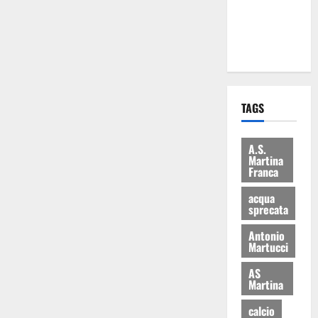
ai 15 nuovi
Fucilieri
dell’Aria
TAGS
A.S.
Martina
Franca
acqua
sprecata
Antonio
Martucci
AS
Martina
calcio