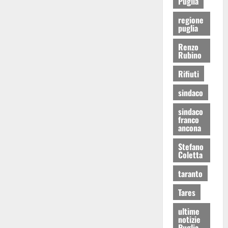
Puglia
regione
puglia
Renzo
Rubino
Rifiuti
sindaco
sindaco
franco
ancona
Stefano
Coletta
taranto
Tares
ultime
notizie
Puglia