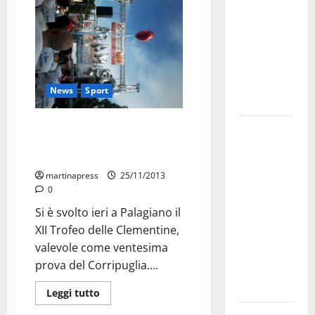
bando
alloggi ERP
2026:
domande
dal 26
News
Sport
agosto
Anche il Gruppo Marathon
La gara
Martina Franca alla corsa per
ciclistica
ricordare Francesco Pignatelli
dei Giochi
martinapress
25/11/2013
attraversa
0
Martina
Si è svolto ieri a Palagiano il
Franca:
XII Trofeo delle Clementine,
ecco le
valevole come ventesima
strade
prova del Corripuglia....
interessate
e gli orari
Leggi tutto