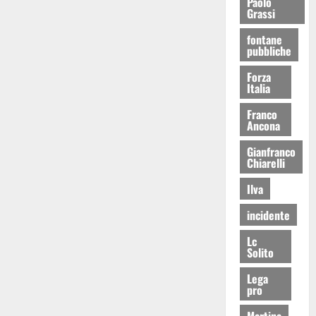
Paolo
Grassi
fontane
pubbliche
Forza
Italia
Franco
Ancona
Gianfranco
Chiarelli
Ilva
incidente
Lc
Solito
Lega
pro
Martina