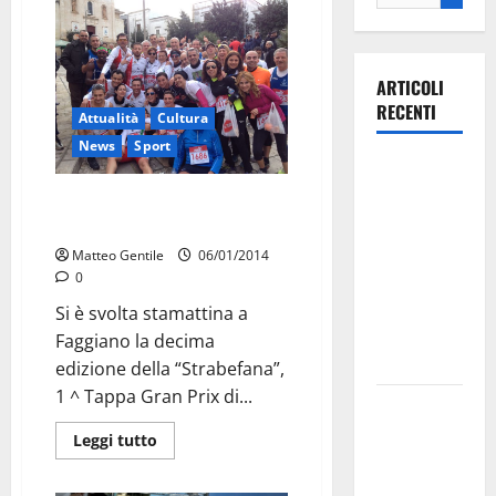
ARTICOLI
RECENTI
Attualità
Cultura
News
Sport
Ospedale di
Martina
A Faggiano la Strabefana per
Franca,
Francesco
Forza Italia
Matteo Gentile
06/01/2014
annuncia la
0
protesta:
Si è svolta stamattina a
sit-in lunedì
Faggiano la decima
10 agosto
edizione della “Strabefana”,
1 ^ Tappa Gran Prix di...
Il Comune
di Martina
Leggi tutto
Franca
pubblica il