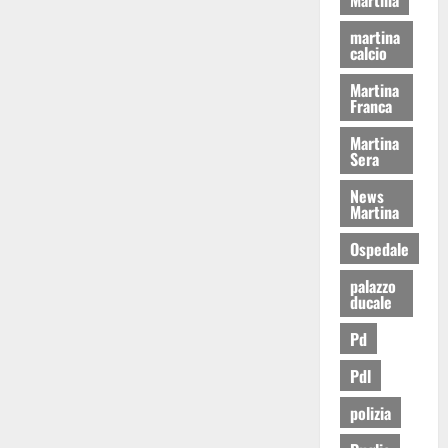
martina
calcio
Martina
Franca
Martina
Sera
News
Martina
Ospedale
palazzo
ducale
Pd
Pdl
polizia