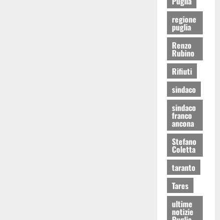
Puglia
regione
puglia
Renzo
Rubino
Rifiuti
sindaco
sindaco
franco
ancona
Stefano
Coletta
taranto
Tares
ultime
notizie
Puglia