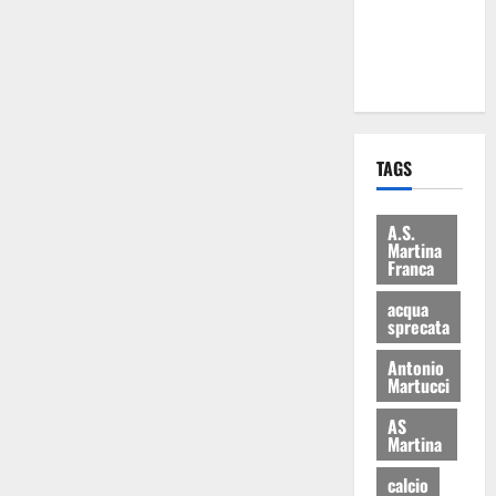
ai 15 nuovi
Fucilieri
dell’Aria
TAGS
A.S.
Martina
Franca
acqua
sprecata
Antonio
Martucci
AS
Martina
calcio