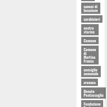
canoni di
locazione
carabinieri
centro
storico
Comune
Comune
di
Martina
Franca
consiglio
comunale
cronaca
Donato
Pentassuglia
Fondazione