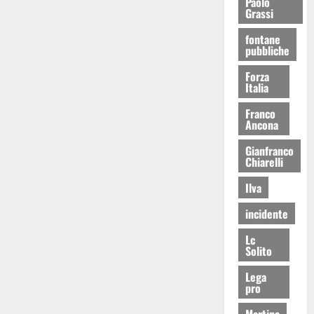
Paolo
Grassi
fontane
pubbliche
Forza
Italia
Franco
Ancona
Gianfranco
Chiarelli
Ilva
incidente
Lc
Solito
Lega
pro
Martina