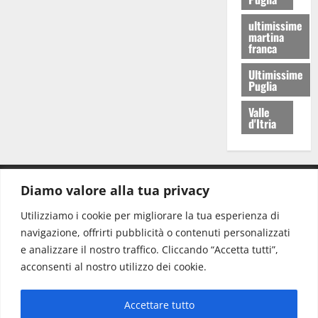
ultimissime
martina
franca
Ultimissime
Puglia
Valle
d'Itria
Diamo valore alla tua privacy
CONTATTI.
Utilizziamo i cookie per migliorare la tua esperienza di
navigazione, offrirti pubblicità o contenuti personalizzati
Redazione:
redazione@www.martinasera.it
e analizzare il nostro traffico. Cliccando “Accetta tutti”,
Direttore:
direttore@www.martinasera.it
acconsenti al nostro utilizzo dei cookie.
Info & Commerciale:
info@www.martinasera.it
Accettare tutto