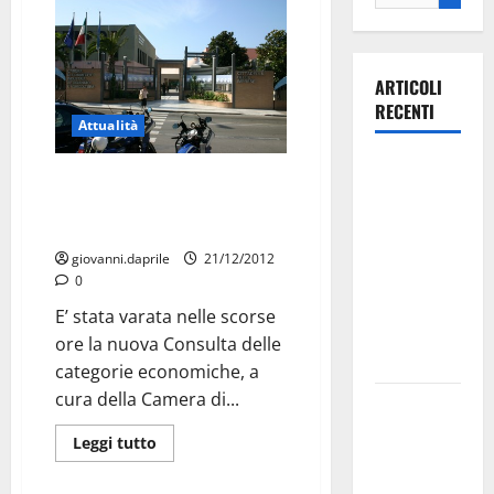
ARTICOLI
RECENTI
Attualità
Ospedale di
Il martinese Palmisano nella
Martina
consulta della Camera di
Franca,
Commercio TA
Forza Italia
giovanni.daprile
21/12/2012
annuncia la
0
protesta:
E’ stata varata nelle scorse
sit-in lunedì
ore la nuova Consulta delle
10 agosto
categorie economiche, a
cura della Camera di...
Il Comune
di Martina
Leggi tutto
Franca
pubblica il