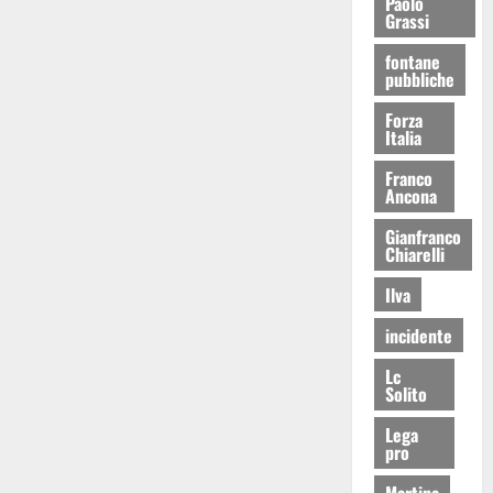
Paolo
Grassi
fontane
pubbliche
Forza
Italia
Franco
Ancona
Gianfranco
Chiarelli
Ilva
incidente
Lc
Solito
Lega
pro
Martina