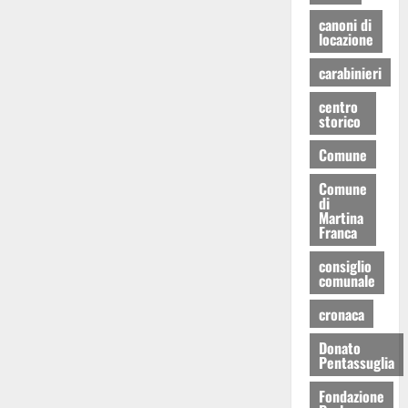
canoni di
locazione
carabinieri
centro
storico
Comune
Comune
di
Martina
Franca
consiglio
comunale
cronaca
Donato
Pentassuglia
Fondazione