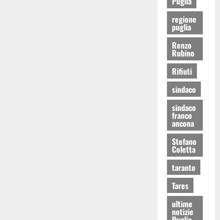
Puglia
regione
puglia
Renzo
Rubino
Rifiuti
sindaco
sindaco
franco
ancona
Stefano
Coletta
taranto
Tares
ultime
notizie
Puglia