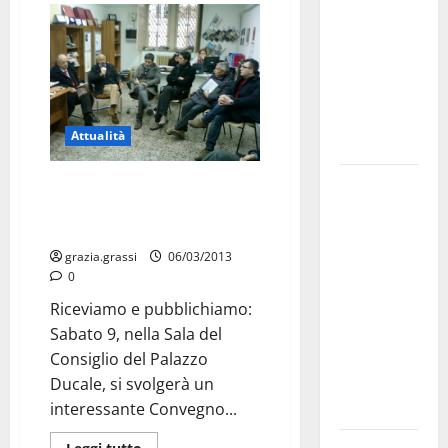
bando
alloggi ERP
2026:
domande
dal 26
Attualità
agosto
La gara
“Stadi senza barriere, centri di
cultura”, sabato a Martina
ciclistica
Franca
dei Giochi
attraversa
grazia.grassi
06/03/2013
0
Martina
Franca:
Riceviamo e pubblichiamo:
ecco le
Sabato 9, nella Sala del
strade
Consiglio del Palazzo
interessate
Ducale, si svolgerà un
e gli orari
interessante Convegno...