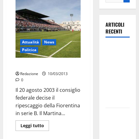
ARTICOLI
RECENTI
Attualità
News
Ospedale di
Politica
Martina
Franca,
Con tutto il rispetto
Forza Italia
Redazione
10/03/2013
annuncia la
0
protesta:
Il 20 agosto 2003 il consiglio
sit-in lunedì
federale decise il
10 agosto
ripescaggio della Fiorentina
in serie B. Il Martina...
Il Comune
di Martina
Leggi tutto
Franca
pubblica il