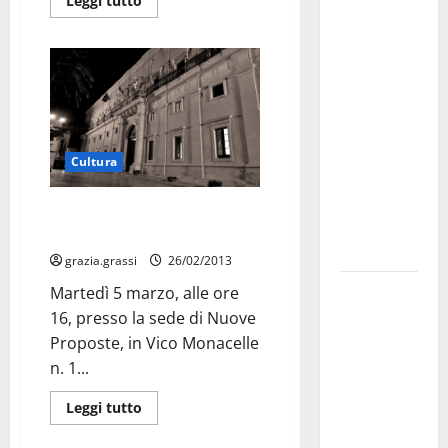
Martina
Leggi tutto
Franca
investe
sulle
famiglie: in
arrivo tre
seminari
Cultura
dedicati ad
adolescenti,
“Stadi senza barriere” a Martina
genitori ed
Franca
empatia
grazia.grassi
26/02/2013
Aeronautica
Martedì 5 marzo, alle ore
Militare, al
16, presso la sede di Nuove
16° Stormo
Proposte, in Vico Monacelle
di Martina
n. 1...
Franca
Leggi tutto
consegnati
i Baschi Blu