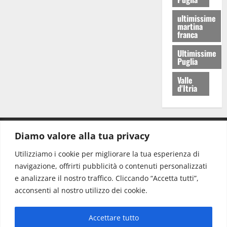
ultimissime
martina
franca
Ultimissime
Puglia
Valle
d'Itria
Diamo valore alla tua privacy
CONTATTI.
Utilizziamo i cookie per migliorare la tua esperienza di
navigazione, offrirti pubblicità o contenuti personalizzati
Redazione:
redazione@www.martinasera.it
e analizzare il nostro traffico. Cliccando “Accetta tutti”,
Direttore:
direttore@www.martinasera.it
acconsenti al nostro utilizzo dei cookie.
Info & Commerciale:
info@www.martinasera.it
Accettare tutto