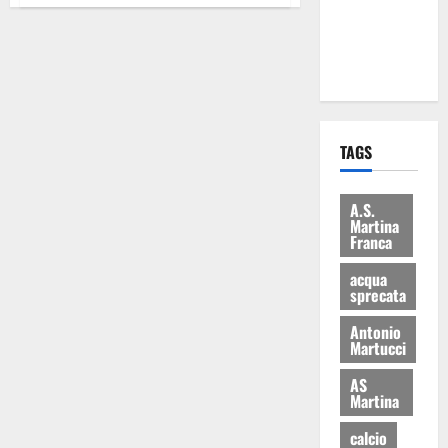
ai 15 nuovi
Fucilieri
dell’Aria
TAGS
A.S.
Martina
Franca
acqua
sprecata
Antonio
Martucci
AS
Martina
calcio