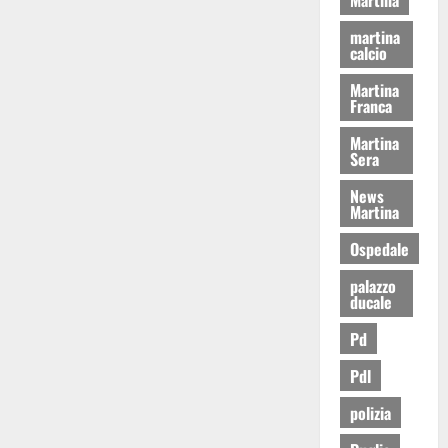
martina
calcio
Martina
Franca
Martina
Sera
News
Martina
Ospedale
palazzo
ducale
Pd
Pdl
polizia