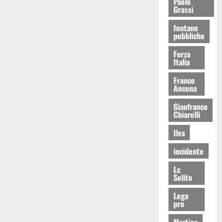
Paolo
Grassi
fontane
pubbliche
Forza
Italia
Franco
Ancona
Gianfranco
Chiarelli
Ilva
incidente
Lc
Solito
Lega
pro
Martina