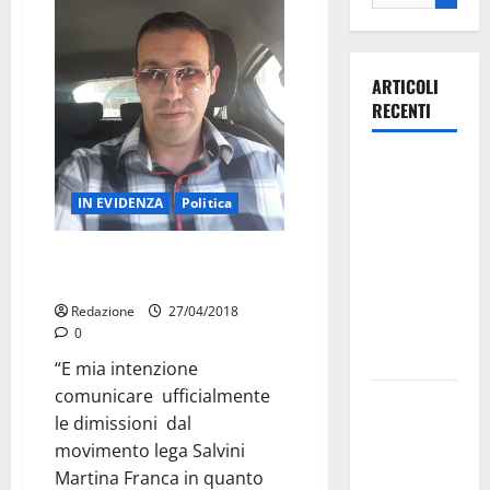
ARTICOLI
RECENTI
Ospedale di
Martina
IN EVIDENZA
Politica
Franca,
Forza Italia
Contrasti a Martina nel
annuncia la
Movimento di Salvini?
protesta:
Redazione
27/04/2018
sit-in lunedì
0
10 agosto
“E mia intenzione
comunicare ufficialmente
Il Comune
le dimissioni dal
di Martina
movimento lega Salvini
Franca
Martina Franca in quanto
pubblica il