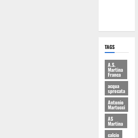
ai 15 nuovi
Fucilieri
dell’Aria
TAGS
A.S.
Martina
Franca
acqua
sprecata
Antonio
Martucci
AS
Martina
calcio