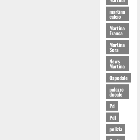
martina
calcio
Martina
Franca
Martina
Sera
News
Martina
Ospedale
palazzo
ducale
Pd
Pdl
polizia