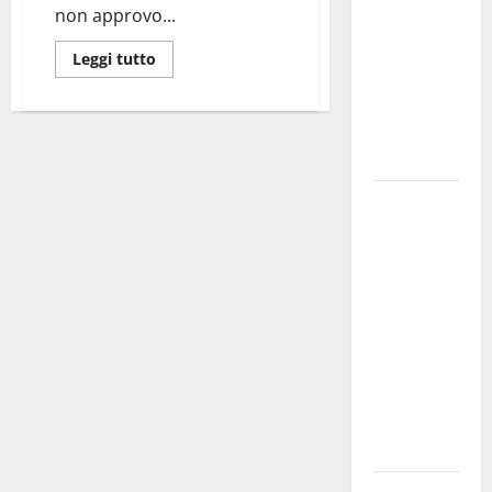
non approvo...
bando
alloggi ERP
Leggi tutto
2026:
domande
dal 26
agosto
La gara
ciclistica
dei Giochi
attraversa
Martina
Franca:
ecco le
strade
interessate
e gli orari