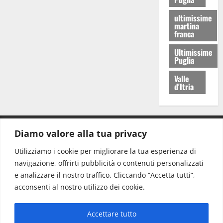
ultimissime
martina
franca
Ultimissime
Puglia
Valle
d'Itria
Diamo valore alla tua privacy
CONTATTI.
Utilizziamo i cookie per migliorare la tua esperienza di
navigazione, offrirti pubblicità o contenuti personalizzati
Redazione:
redazione@www.martinasera.it
e analizzare il nostro traffico. Cliccando “Accetta tutti”,
Direttore:
direttore@www.martinasera.it
acconsenti al nostro utilizzo dei cookie.
Info & Commerciale:
info@www.martinasera.it
Accettare tutto