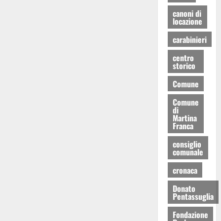
canoni di
locazione
carabinieri
centro
storico
Comune
Comune
di
Martina
Franca
consiglio
comunale
cronaca
Donato
Pentassuglia
Fondazione