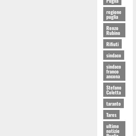
Puglia
regione
puglia
Renzo
Rubino
Rifiuti
sindaco
sindaco
franco
ancona
Stefano
Coletta
taranto
Tares
ultime
notizie
Puglia