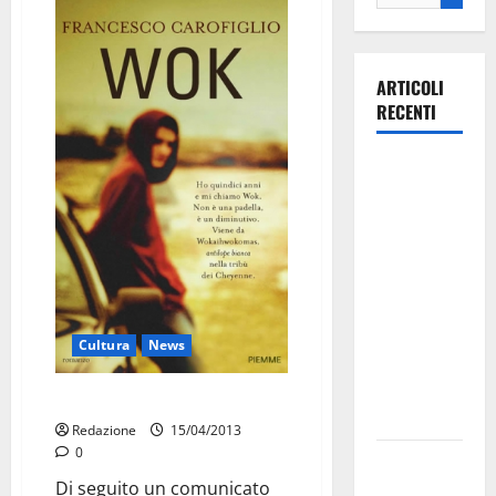
ARTICOLI
RECENTI
La gara
ciclistica
dei Giochi
attraversa
Martina
Franca:
ecco le
Cultura
News
strade
interessate
Si presenta il libro di Carofiglio
e gli orari
Redazione
15/04/2013
0
Martina
Di seguito un comunicato
Franca