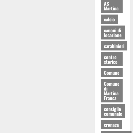
AS
Martina
calcio
canoni di
locazione
carabinieri
centro
storico
Comune
Comune
di
Martina
Franca
consiglio
comunale
cronaca