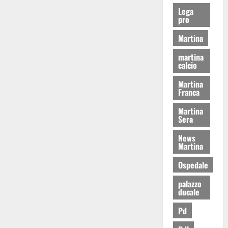
Lega
pro
Martina
martina
calcio
Martina
Franca
Martina
Sera
News
Martina
Ospedale
palazzo
ducale
Pd