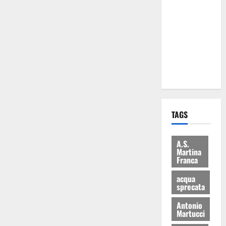
Martina
Franca: Il
sindaco non
ha fatto le
scuse alla
Lillo
TAGS
A.S.
Martina
Franca
acqua
sprecata
Antonio
Martucci