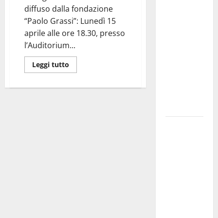
diffuso dalla fondazione
investe
“Paolo Grassi”: Lunedì 15
sulle
aprile alle ore 18.30, presso
famiglie: in
l’Auditorium...
arrivo tre
seminari
Leggi tutto
dedicati ad
adolescenti,
genitori ed
empatia
Aeronautica
Militare, al
16° Stormo
di Martina
Franca
consegnati
i Baschi Blu
ai 15 nuovi