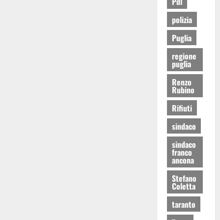
Pdl
polizia
Puglia
regione
puglia
Renzo
Rubino
Rifiuti
sindaco
sindaco
franco
ancona
Stefano
Coletta
taranto