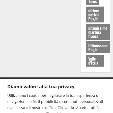
Tares
ultime
notizie
Puglia
ultimissime
martina
franca
Ultimissime
Puglia
Valle
d'Itria
Diamo valore alla tua privacy
CONTATTI.
Utilizziamo i cookie per migliorare la tua esperienza di
navigazione, offrirti pubblicità o contenuti personalizzati
Redazione:
redazione@www.martinasera.it
e analizzare il nostro traffico. Cliccando “Accetta tutti”,
Direttore:
direttore@www.martinasera.it