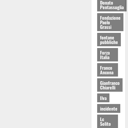
Donato
Pentassuglia
Fondazione
Paolo
Grassi
fontane
pubbliche
Forza
Italia
Franco
Ancona
Gianfranco
Chiarelli
Ilva
incidente
Lc
Solito