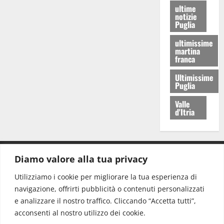
ultime
notizie
Puglia
ultimissime
martina
franca
Ultimissime
Puglia
Valle
d'Itria
Diamo valore alla tua privacy
CONTATTI.
Utilizziamo i cookie per migliorare la tua esperienza di
navigazione, offrirti pubblicità o contenuti personalizzati
Redazione:
redazione@www.martinasera.it
e analizzare il nostro traffico. Cliccando “Accetta tutti”,
Direttore:
direttore@www.martinasera.it
acconsenti al nostro utilizzo dei cookie.
Info & Commerciale:
info@www.martinasera.it