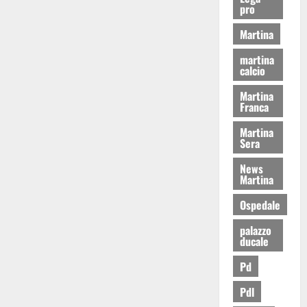
pro
Martina
martina
calcio
Martina
Franca
Martina
Sera
News
Martina
Ospedale
palazzo
ducale
Pd
Pdl