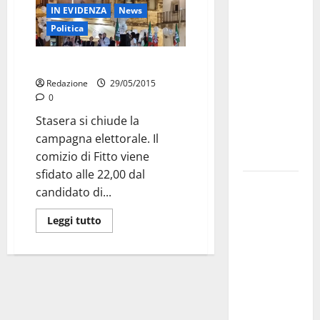
IN EVIDENZA
News
Militare, al
Politica
16° Stormo
di Martina
Dopo Fitto i palloncini di Caroli
Franca
consegnati
Redazione
29/05/2015
0
i Baschi Blu
ai 15 nuovi
Stasera si chiude la
Fucilieri
campagna elettorale. Il
dell’Aria
comizio di Fitto viene
sfidato alle 22,00 dal
Martina
candidato di...
Franca,
Marraffa
Leggi tutto
attacca
Regione e
Comune:
“Nuovi
medici solo