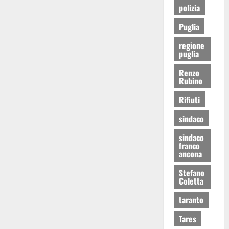
polizia
Puglia
regione
puglia
Renzo
Rubino
Rifiuti
sindaco
sindaco
franco
ancona
Stefano
Coletta
taranto
Tares