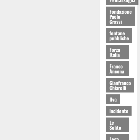
Fondazione
Paolo
Grassi
fontane
pubbliche
Forza
Italia
Franco
Ancona
Gianfranco
Chiarelli
Ilva
incidente
Lc
Solito
Lega