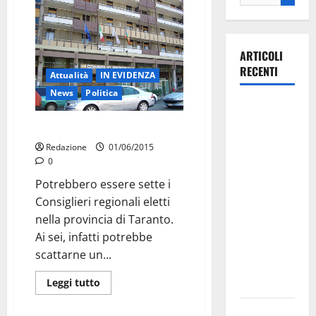
ARTICOLI
RECENTI
Attualità
IN EVIDENZA
News
Politica
Martina
Franca
Taranto, probabili eletti
investe
Redazione
01/06/2015
sulle
0
famiglie: in
Potrebbero essere sette i
arrivo tre
Consiglieri regionali eletti
seminari
nella provincia di Taranto.
dedicati ad
Ai sei, infatti potrebbe
adolescenti,
scattarne un...
genitori ed
empatia
Leggi tutto
Aeronautica