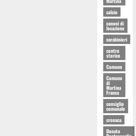
Martina
calcio
canoni di
locazione
carabinieri
centro
storico
Comune
Comune
di
Martina
Franca
consiglio
comunale
cronaca
Donato
Pentassuglia