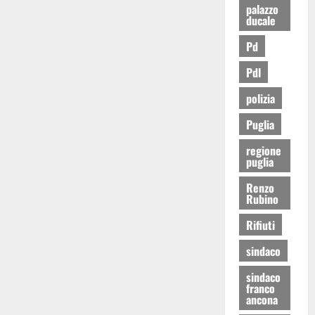
palazzo
ducale
Pd
Pdl
polizia
Puglia
regione
puglia
Renzo
Rubino
Rifiuti
sindaco
sindaco
franco
ancona