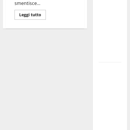
smentisce...
dei Giochi
attraversa
Leggi tutto
Martina
Franca:
ecco le
strade
interessate
e gli orari
Martina
Franca
investe
sulle
famiglie: in
arrivo tre
seminari
dedicati ad
adolescenti,