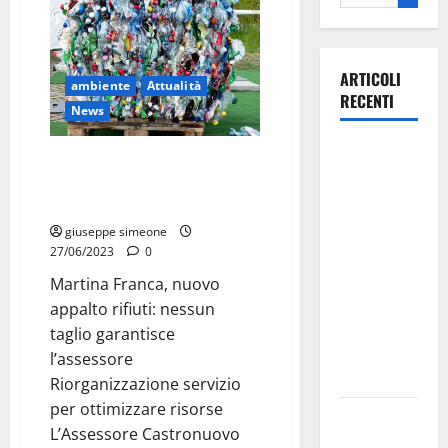
ARTICOLI
ambiente
Attualità
RECENTI
News
Il Comune
Martina Franca, nuovo appalto
di Martina
rifiuti: nessun taglio garantisce
Franca
l’assessore
pubblica il
giuseppe simeone
bando
27/06/2023
0
alloggi ERP
Martina Franca, nuovo
2026:
appalto rifiuti: nessun
domande
taglio garantisce
dal 26
l’assessore
agosto
Riorganizzazione servizio
per ottimizzare risorse
La gara
L’Assessore Castronuovo
ciclistica