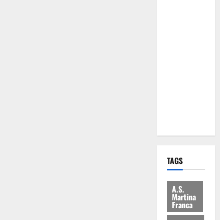
Comune:
“Nuovi
medici solo
a
novembre.
Faremo
accesso agli
atti su Tari,
rifiuti e
bilancio”
TAGS
A.S.
Martina
Franca