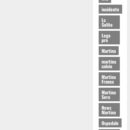
incidente
Lc
Solito
Lega
pro
Martina
martina
calcio
Martina
Franca
Martina
Sera
News
Martina
Ospedale