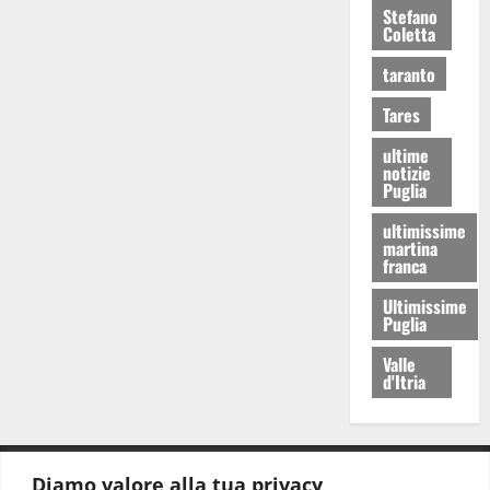
Stefano
Coletta
taranto
Tares
ultime
notizie
Puglia
ultimissime
martina
franca
Ultimissime
Puglia
Valle
d'Itria
Diamo valore alla tua privacy