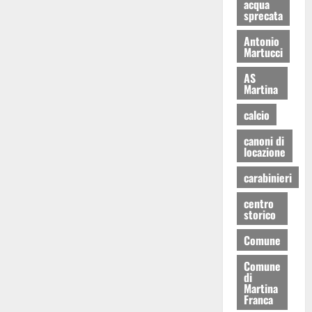
acqua
sprecata
Antonio
Martucci
AS
Martina
calcio
canoni di
locazione
carabinieri
centro
storico
Comune
Comune
di
Martina
Franca