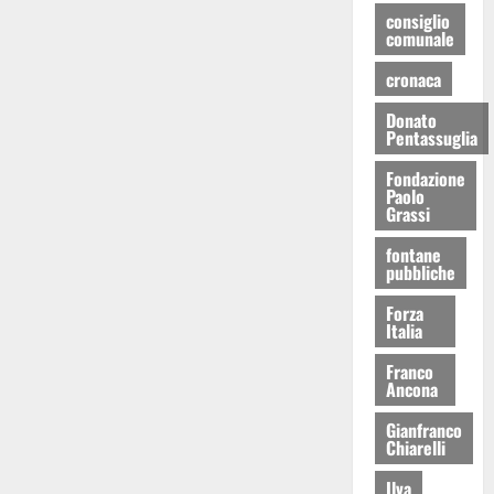
consiglio
comunale
cronaca
Donato
Pentassuglia
Fondazione
Paolo
Grassi
fontane
pubbliche
Forza
Italia
Franco
Ancona
Gianfranco
Chiarelli
Ilva