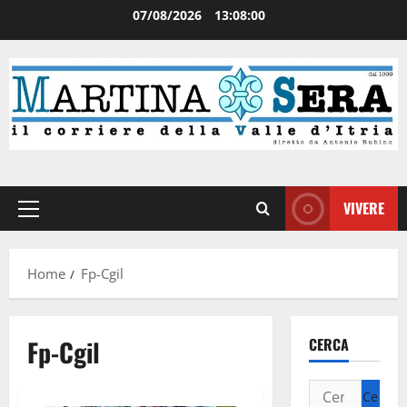
07/08/2026
13:08:01
VIVERE
Home
Fp-Cgil
Fp-Cgil
CERCA