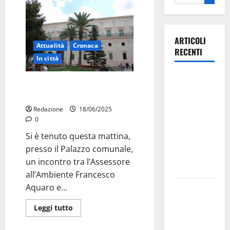
ARTICOLI
Attualità
Cronaca
RECENTI
In città
Ospedale di
Martina Franca, criticità igiene
Martina
urbana: incontro Comune–CGIL
Franca,
Redazione
18/06/2025
Forza Italia
0
annuncia la
Si è tenuto questa mattina,
protesta:
presso il Palazzo comunale,
sit-in lunedì
un incontro tra l’Assessore
10 agosto
all’Ambiente Francesco
Aquaro e...
Il Comune
di Martina
Leggi tutto
Franca
pubblica il