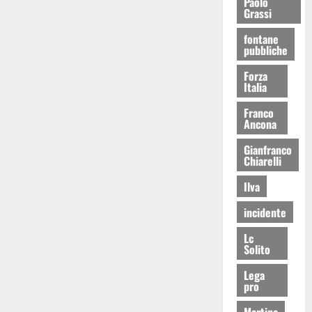
Paolo
Grassi
fontane
pubbliche
Forza
Italia
Franco
Ancona
Gianfranco
Chiarelli
Ilva
incidente
Lc
Solito
Lega
pro
Martina