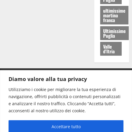
ultimissime
martina
franca
Ultimissime
Puglia
Valle
d'Itria
Diamo valore alla tua privacy
CONTATTI.
Utilizziamo i cookie per migliorare la tua esperienza di
navigazione, offrirti pubblicità o contenuti personalizzati
Redazione:
redazione@www.martinasera.it
e analizzare il nostro traffico. Cliccando “Accetta tutti”,
Direttore:
direttore@www.martinasera.it
acconsenti al nostro utilizzo dei cookie.
Info & Commerciale:
info@www.martinasera.it
Accettare tutto