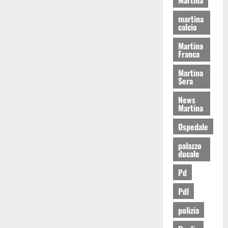
martina
calcio
Martina
Franca
Martina
Sera
News
Martina
Ospedale
palazzo
ducale
Pd
Pdl
polizia