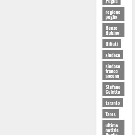
Puglia
regione
puglia
Renzo
Rubino
Rifiuti
sindaco
sindaco
franco
ancona
Stefano
Coletta
taranto
Tares
ultime
notizie
Puglia