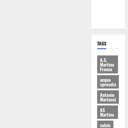
ai 15 nuovi
Fucilieri
dell’Aria
TAGS
A.S.
Martina
Franca
acqua
sprecata
Antonio
Martucci
AS
Martina
calcio