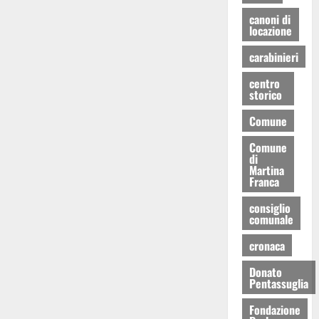
canoni di
locazione
carabinieri
centro
storico
Comune
Comune
di
Martina
Franca
consiglio
comunale
cronaca
Donato
Pentassuglia
Fondazione