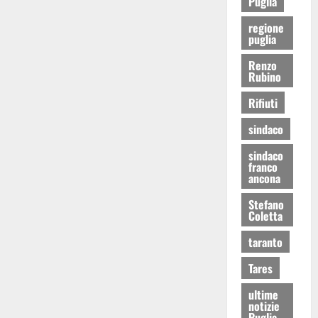
Puglia
regione
puglia
Renzo
Rubino
Rifiuti
sindaco
sindaco
franco
ancona
Stefano
Coletta
taranto
Tares
ultime
notizie
Puglia