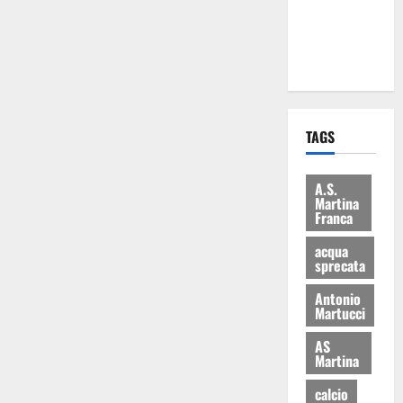
ai 15 nuovi
Fucilieri
dell’Aria
TAGS
A.S.
Martina
Franca
acqua
sprecata
Antonio
Martucci
AS
Martina
calcio