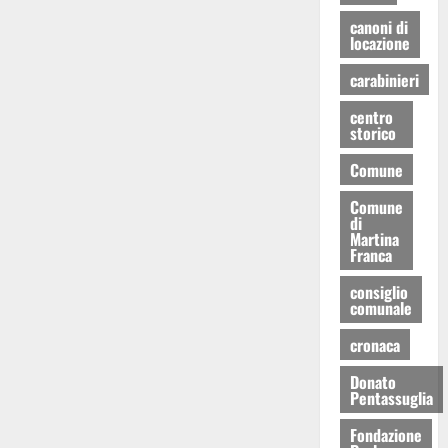
canoni di
locazione
carabinieri
centro
storico
Comune
Comune
di
Martina
Franca
consiglio
comunale
cronaca
Donato
Pentassuglia
Fondazione