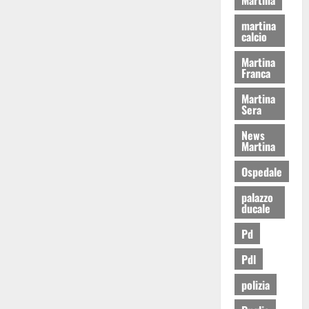
martina
calcio
Martina
Franca
Martina
Sera
News
Martina
Ospedale
palazzo
ducale
Pd
Pdl
polizia