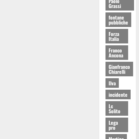
Paolo
Grassi
fontane
pubbliche
Forza
Italia
Franco
Ancona
Gianfranco
Chiarelli
Ilva
incidente
Lc
Solito
Lega
pro
Martina