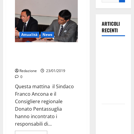
ARTICOLI
RECENTI
Attualità
News
Ospedale di
Incontro con FSE e Fondazione
Martina
dell’ITS di Ancona e
Franca,
Pentassuglia
Forza Italia
Redazione
23/01/2019
annuncia la
0
protesta:
Questa mattina il Sindaco
sit-in lunedì
Franco Ancona e il
10 agosto
Consigliere regionale
Donato Pentassuglia
Il Comune
hanno incontrato i
di Martina
responsabili di...
Franca
pubblica il