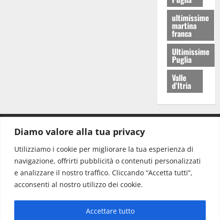
ultimissime
martina
franca
Ultimissime
Puglia
Valle
d'Itria
Diamo valore alla tua privacy
CONTATTI.
Utilizziamo i cookie per migliorare la tua esperienza di
navigazione, offrirti pubblicità o contenuti personalizzati
Redazione:
redazione@www.martinasera.it
e analizzare il nostro traffico. Cliccando “Accetta tutti”,
Direttore:
direttore@www.martinasera.it
acconsenti al nostro utilizzo dei cookie.
Info & Commerciale:
info@www.martinasera.it
Accettare tutto