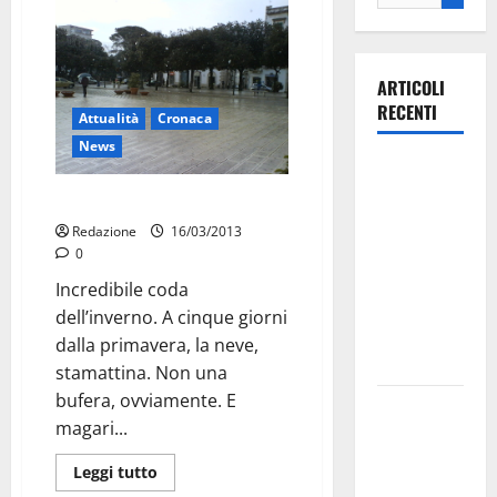
ARTICOLI
RECENTI
Attualità
Cronaca
News
Ospedale di
Martina
Neve
Franca,
Redazione
16/03/2013
Forza Italia
0
annuncia la
Incredibile coda
protesta:
dell’inverno. A cinque giorni
sit-in lunedì
dalla primavera, la neve,
10 agosto
stamattina. Non una
bufera, ovviamente. E
Il Comune
magari...
di Martina
Franca
Leggi tutto
pubblica il