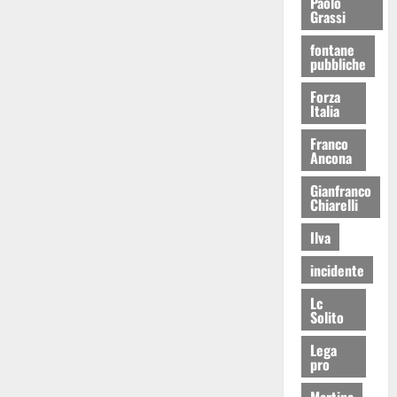
Paolo
Grassi
fontane
pubbliche
Forza
Italia
Franco
Ancona
Gianfranco
Chiarelli
Ilva
incidente
Lc
Solito
Lega
pro
Martina