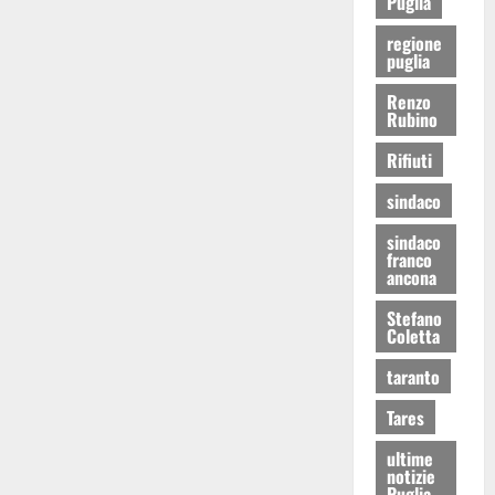
Puglia
regione
puglia
Renzo
Rubino
Rifiuti
sindaco
sindaco
franco
ancona
Stefano
Coletta
taranto
Tares
ultime
notizie
Puglia