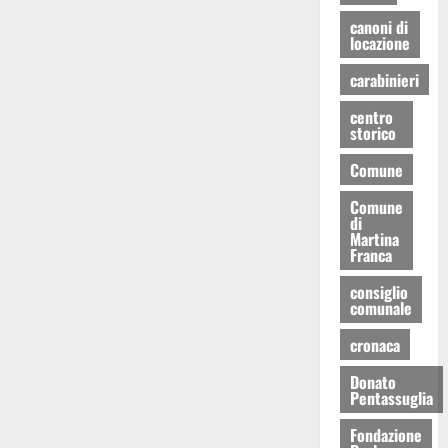
canoni di
locazione
carabinieri
centro
storico
Comune
Comune
di
Martina
Franca
consiglio
comunale
cronaca
Donato
Pentassuglia
Fondazione