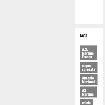
ai 15 nuovi
Fucilieri
dell’Aria
TAGS
A.S.
Martina
Franca
acqua
sprecata
Antonio
Martucci
AS
Martina
calcio