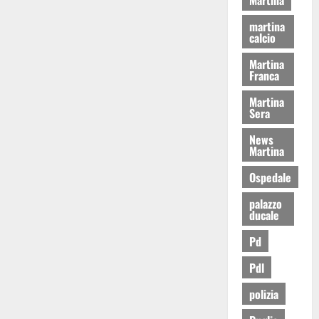
martina
calcio
Martina
Franca
Martina
Sera
News
Martina
Ospedale
palazzo
ducale
Pd
Pdl
polizia