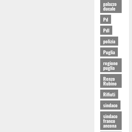
palazzo
ducale
Pd
Pdl
polizia
Puglia
regione
puglia
Renzo
Rubino
Rifiuti
sindaco
sindaco
franco
ancona