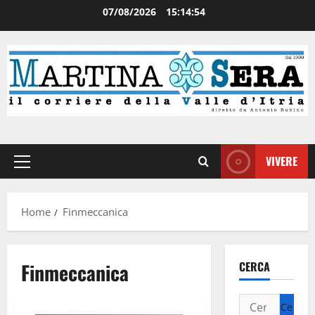
07/08/2026
15:14:54
VIVERE
Home
Finmeccanica
Finmeccanica
CERCA