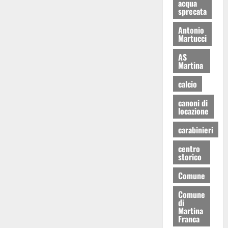
acqua
sprecata
Antonio
Martucci
AS
Martina
calcio
canoni di
locazione
carabinieri
centro
storico
Comune
Comune
di
Martina
Franca