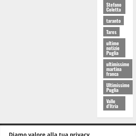
Stefano
Coletta
taranto
Tares
ultime
notizie
Puglia
ultimissime
martina
franca
Ultimissime
Puglia
Valle
d'Itria
Diamo valore alla tua privacy