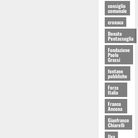
consiglio
comunale
cronaca
Donato
Pentassuglia
Fondazione
Paolo
Grassi
fontane
pubbliche
Forza
Italia
Franco
Ancona
Gianfranco
Chiarelli
Ilva