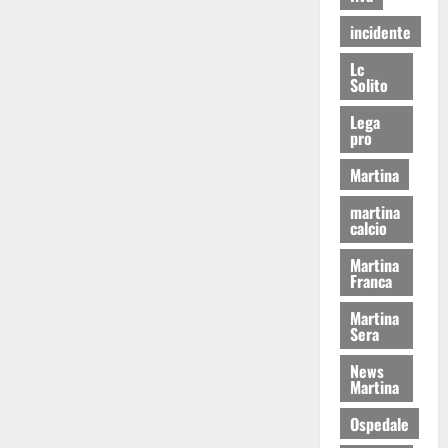
incidente
Lc
Solito
Lega
pro
Martina
martina
calcio
Martina
Franca
Martina
Sera
News
Martina
Ospedale