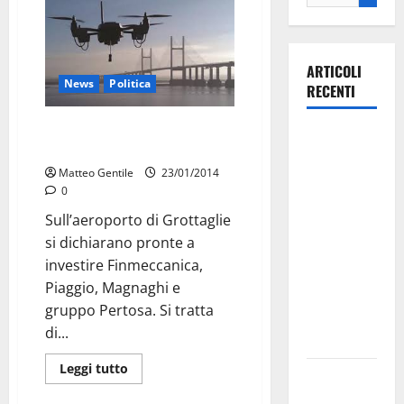
ARTICOLI
News
Politica
RECENTI
Finmeccanica pronta a investire
Il Comune
su Grottaglie
di Martina
Matteo Gentile
23/01/2014
Franca
0
pubblica il
Sull’aeroporto di Grottaglie
bando
si dichiarano pronte a
alloggi ERP
investire Finmeccanica,
2026:
Piaggio, Magnaghi e
domande
gruppo Pertosa. Si tratta
dal 26
di...
agosto
Leggi tutto
La gara
ciclistica