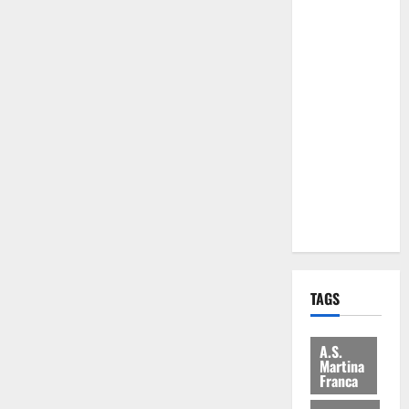
Comune:
“Nuovi
medici solo
a
novembre.
Faremo
accesso agli
atti su Tari,
rifiuti e
bilancio”
TAGS
A.S.
Martina
Franca