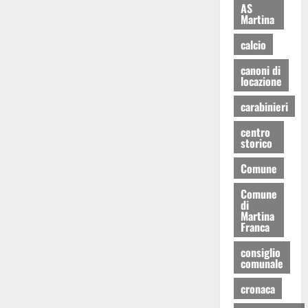
AS
Martina
calcio
canoni di
locazione
carabinieri
centro
storico
Comune
Comune
di
Martina
Franca
consiglio
comunale
cronaca