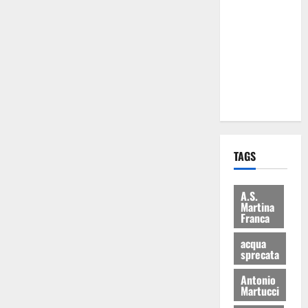
Martina
Franca: Il
sindaco non
ha fatto le
scuse alla
Lillo
TAGS
A.S.
Martina
Franca
acqua
sprecata
Antonio
Martucci