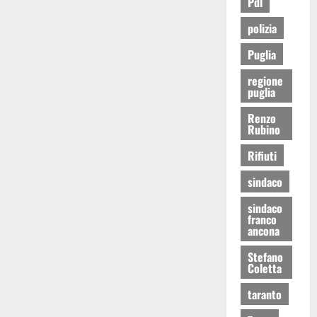
Pdl
polizia
Puglia
regione
puglia
Renzo
Rubino
Rifiuti
sindaco
sindaco
franco
ancona
Stefano
Coletta
taranto