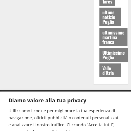
Tares
ultime
notizie
Puglia
ultimissime
martina
franca
Ultimissime
Puglia
Valle
d'Itria
Diamo valore alla tua privacy
CONTATTI.
Utilizziamo i cookie per migliorare la tua esperienza di
navigazione, offrirti pubblicità o contenuti personalizzati
Redazione:
redazione@www.martinasera.it
e analizzare il nostro traffico. Cliccando “Accetta tutti”,
Direttore:
direttore@www.martinasera.it