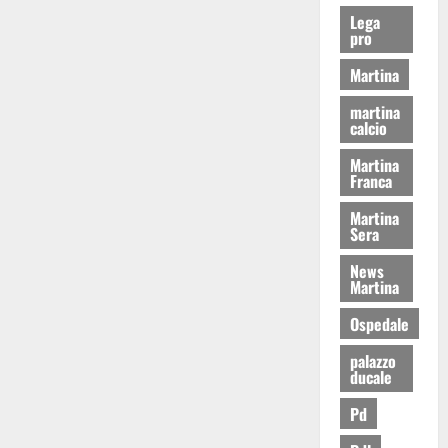
Lega
pro
Martina
martina
calcio
Martina
Franca
Martina
Sera
News
Martina
Ospedale
palazzo
ducale
Pd