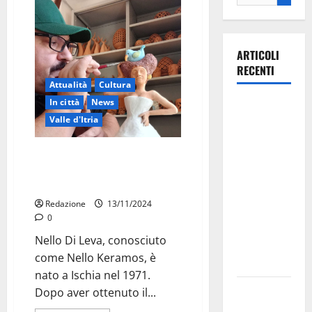
ARTICOLI
RECENTI
Attualità
Cultura
In città
News
La gara
Valle d'Itria
ciclistica
dei Giochi
Nello Keramos omaggia la Valle
attraversa
D’Itria con le sue ceramiche I-
Martina
Coniche
Franca:
Redazione
13/11/2024
ecco le
0
strade
Nello Di Leva, conosciuto
interessate
come Nello Keramos, è
e gli orari
nato a Ischia nel 1971.
Martina
Dopo aver ottenuto il...
Franca