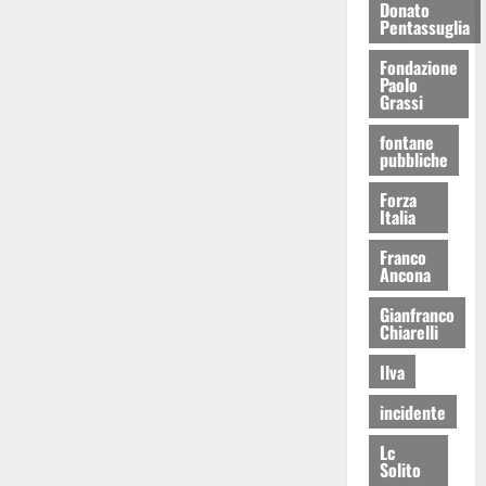
Donato
Pentassuglia
Fondazione
Paolo
Grassi
fontane
pubbliche
Forza
Italia
Franco
Ancona
Gianfranco
Chiarelli
Ilva
incidente
Lc
Solito