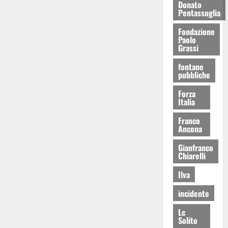
Donato
Pentassuglia
Fondazione
Paolo
Grassi
fontane
pubbliche
Forza
Italia
Franco
Ancona
Gianfranco
Chiarelli
Ilva
incidente
Lc
Solito