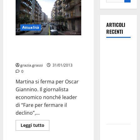
ARTICOLI
Attualità
RECENTI
STRADE BLOCCATE PER UN
La gara
CAFFÈ. E IL TRAFFICO?: Martina
ciclistica
si ferma per Giannino
dei Giochi
grazia.grassi
31/01/2013
attraversa
0
Martina
Martina si ferma per Oscar
Franca:
Giannino. Il giornalista
ecco le
economico nonché leader
strade
di “Fare per fermare il
interessate
declino”,...
e gli orari
Leggi tutto
Martina
Franca