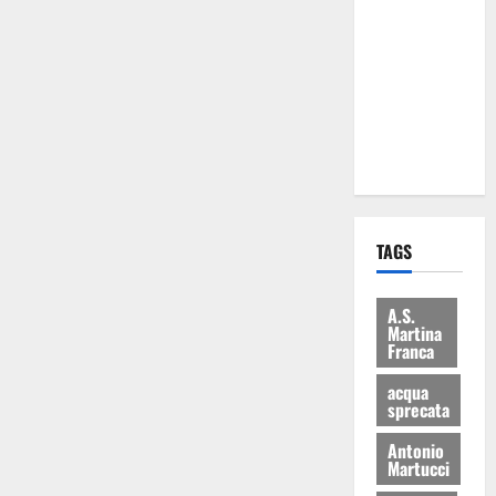
Martina
Franca: Il
sindaco non
ha fatto le
scuse alla
Lillo
TAGS
A.S.
Martina
Franca
acqua
sprecata
Antonio
Martucci