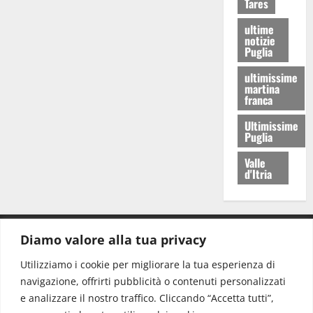
Tares
ultime
notizie
Puglia
ultimissime
martina
franca
Ultimissime
Puglia
Valle
d'Itria
Diamo valore alla tua privacy
CONTATTI.
Utilizziamo i cookie per migliorare la tua esperienza di
navigazione, offrirti pubblicità o contenuti personalizzati
Redazione:
redazione@www.martinasera.it
e analizzare il nostro traffico. Cliccando “Accetta tutti”,
Direttore:
direttore@www.martinasera.it