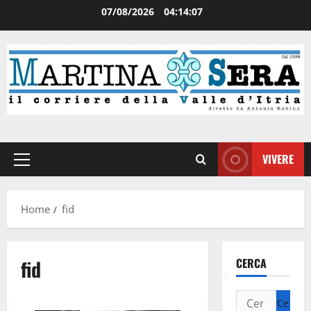
07/08/2026
04:14:07
VIVERE
Home
fid
fid
CERCA