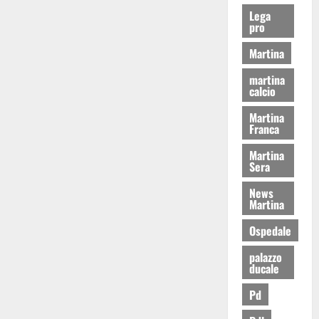
Lega
pro
Martina
martina
calcio
Martina
Franca
Martina
Sera
News
Martina
Ospedale
palazzo
ducale
Pd