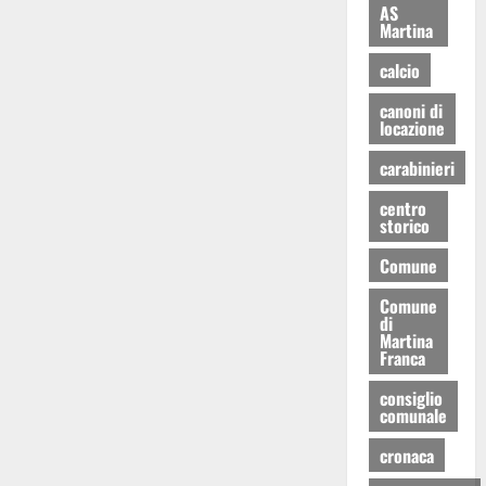
AS
Martina
calcio
canoni di
locazione
carabinieri
centro
storico
Comune
Comune
di
Martina
Franca
consiglio
comunale
cronaca