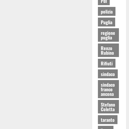
Pdl
polizia
Puglia
regione
puglia
Renzo
Rubino
Rifiuti
sindaco
sindaco
franco
ancona
Stefano
Coletta
taranto