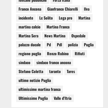
fontane pubbliche
Forza Italia
Franco Ancona
Gianfranco Chiarelli
Ilva
incidente
Lc Solito
Lega pro
Martina
martina calcio
Martina Franca
Martina Sera
News Martina
Ospedale
palazzo ducale
Pd
Pdl
polizia
Puglia
regione puglia
Renzo Rubino
Rifiuti
sindaco
sindaco franco ancona
Stefano Coletta
taranto
Tares
ultime notizie Puglia
ultimissime martina franca
Ultimissime Puglia
Valle d'Itria