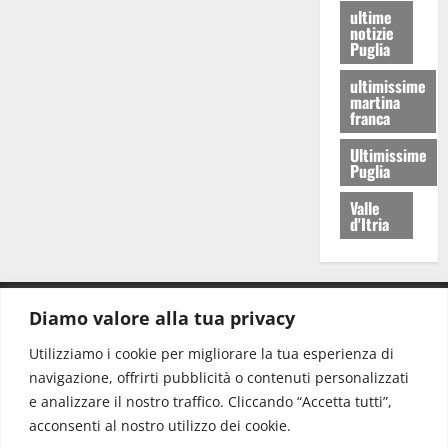
ultime
notizie
Puglia
ultimissime
martina
franca
Ultimissime
Puglia
Valle
d'Itria
Diamo valore alla tua privacy
CONTATTI.
Utilizziamo i cookie per migliorare la tua esperienza di
navigazione, offrirti pubblicità o contenuti personalizzati
Redazione:
redazione@www.martinasera.it
e analizzare il nostro traffico. Cliccando “Accetta tutti”,
Direttore:
direttore@www.martinasera.it
acconsenti al nostro utilizzo dei cookie.
Info & Commerciale:
info@www.martinasera.it