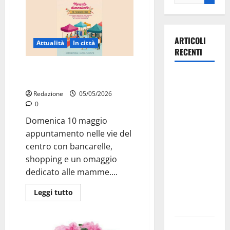
ARTICOLI
Attualità
In città
RECENTI
Mercato straordinario a Martina
Martina
Franca per la festa della mamma
Franca
Redazione
05/05/2026
investe
0
sulle
Domenica 10 maggio
famiglie: in
appuntamento nelle vie del
arrivo tre
centro con bancarelle,
seminari
shopping e un omaggio
dedicati ad
dedicato alle mamme....
adolescenti,
Leggi tutto
genitori ed
empatia
Aeronautica