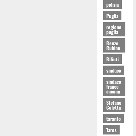
polizia
Puglia
regione
puglia
Renzo
Rubino
Rifiuti
sindaco
sindaco
franco
ancona
Stefano
Coletta
taranto
Tares