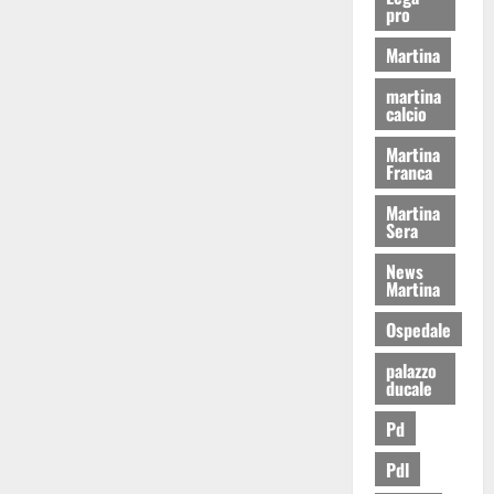
pro
Martina
martina
calcio
Martina
Franca
Martina
Sera
News
Martina
Ospedale
palazzo
ducale
Pd
Pdl