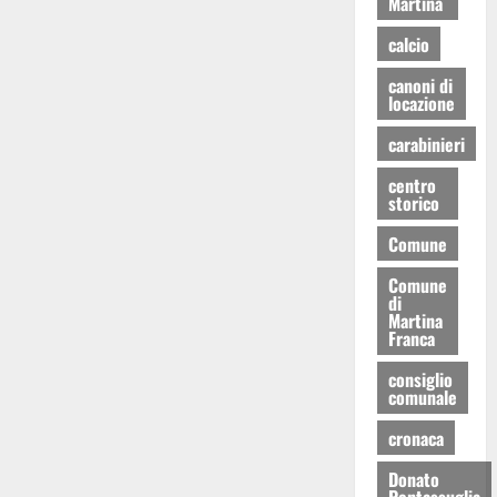
Martina
calcio
canoni di
locazione
carabinieri
centro
storico
Comune
Comune
di
Martina
Franca
consiglio
comunale
cronaca
Donato
Pentassuglia