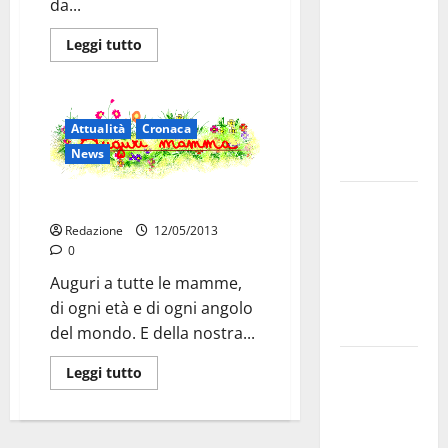
da...
a
novembre.
Leggi tutto
Faremo
accesso agli
atti su Tari,
Attualità
Cronaca
rifiuti e
News
bilancio”
Martina
Festa della mamma
Franca: Il
Redazione
12/05/2013
sindaco non
0
ha fatto le
Auguri a tutte le mamme,
scuse alla
di ogni età e di ogni angolo
Lillo
del mondo. E della nostra...
Due giovani
Leggi tutto
di Martina
Franca tra
le