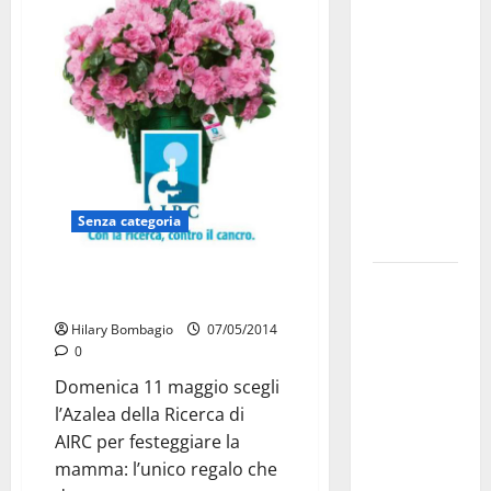
Militare, al
16° Stormo
di Martina
Franca
consegnati
i Baschi Blu
ai 15 nuovi
Fucilieri
Senza categoria
dell’Aria
Azalea per la mamma: aiutiamo
Martina
la ricerca
Franca,
Hilary Bombagio
07/05/2014
Marraffa
0
attacca
Domenica 11 maggio scegli
Regione e
l’Azalea della Ricerca di
Comune:
AIRC per festeggiare la
“Nuovi
mamma: l’unico regalo che
medici solo