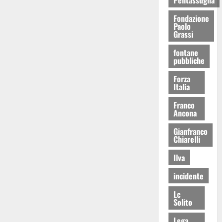
Fondazione
Paolo
Grassi
fontane
pubbliche
Forza
Italia
Franco
Ancona
Gianfranco
Chiarelli
Ilva
incidente
Lc
Solito
Lega