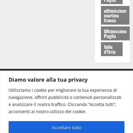
ultimissime
martina
franca
Ultimissime
Puglia
Valle
d'Itria
Diamo valore alla tua privacy
CONTATTI.
Utilizziamo i cookie per migliorare la tua esperienza di
navigazione, offrirti pubblicità o contenuti personalizzati
Redazione:
redazione@www.martinasera.it
e analizzare il nostro traffico. Cliccando “Accetta tutti”,
Direttore:
direttore@www.martinasera.it
acconsenti al nostro utilizzo dei cookie.
Info & Commerciale:
info@www.martinasera.it
Accettare tutto