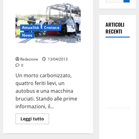
ARTICOLI
Attualità
Cronaca
RECENTI
News
Ospedale di
Gravissimo incidente sulla 172
Martina
Redazione
13/04/2013
Franca,
0
Forza Italia
Un morto carbonizzato,
annuncia la
quattro feriti lievi, un
protesta:
autobus e una macchina
sit-in lunedì
bruciati. Stando alle prime
10 agosto
informazioni, il...
Il Comune
Leggi tutto
di Martina
Franca
pubblica il