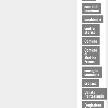
canoni di
locazione
carabinieri
centro
storico
Comune
Comune
di
Martina
Franca
consiglio
comunale
cronaca
Donato
Pentassuglia
Fondazione