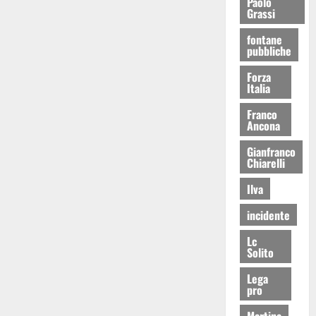
Paolo
Grassi
fontane
pubbliche
Forza
Italia
Franco
Ancona
Gianfranco
Chiarelli
Ilva
incidente
Lc
Solito
Lega
pro
Martina