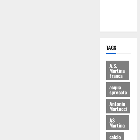
ai 15 nuovi
Fucilieri
dell’Aria
TAGS
A.S.
Martina
Franca
acqua
sprecata
Antonio
Martucci
AS
Martina
calcio