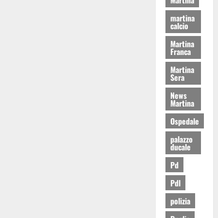
martina
calcio
Martina
Franca
Martina
Sera
News
Martina
Ospedale
palazzo
ducale
Pd
Pdl
polizia