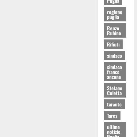
Puglia
regione
puglia
Renzo
Rubino
Rifiuti
sindaco
sindaco
franco
ancona
Stefano
Coletta
taranto
Tares
ultime
notizie
Puglia