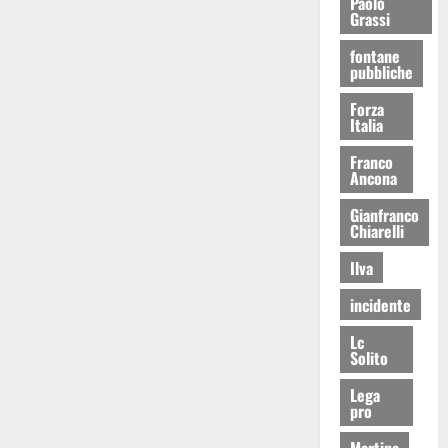
Paolo
Grassi
fontane
pubbliche
Forza
Italia
Franco
Ancona
Gianfranco
Chiarelli
Ilva
incidente
Lc
Solito
Lega
pro
Martina