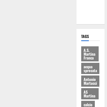
ai 15 nuovi
Fucilieri
dell’Aria
TAGS
A.S.
Martina
Franca
acqua
sprecata
Antonio
Martucci
AS
Martina
calcio