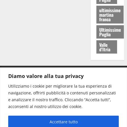
ultimissime
martina
franca
Ultimissime
Puglia
Valle
d'Itria
Diamo valore alla tua privacy
CONTATTI.
Utilizziamo i cookie per migliorare la tua esperienza di
navigazione, offrirti pubblicità o contenuti personalizzati
Redazione:
redazione@www.martinasera.it
e analizzare il nostro traffico. Cliccando “Accetta tutti”,
Direttore:
direttore@www.martinasera.it
acconsenti al nostro utilizzo dei cookie.
Info & Commerciale:
info@www.martinasera.it
Accettare tutto