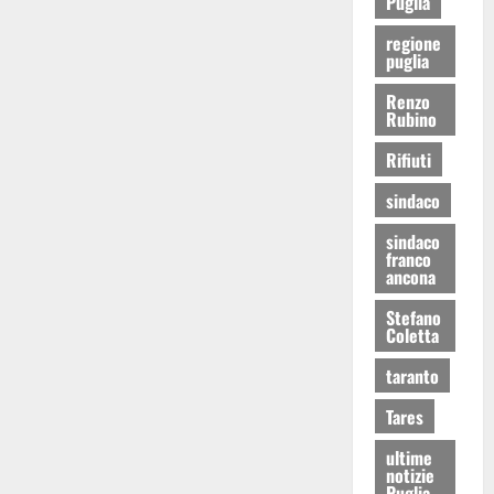
Puglia
regione
puglia
Renzo
Rubino
Rifiuti
sindaco
sindaco
franco
ancona
Stefano
Coletta
taranto
Tares
ultime
notizie
Puglia