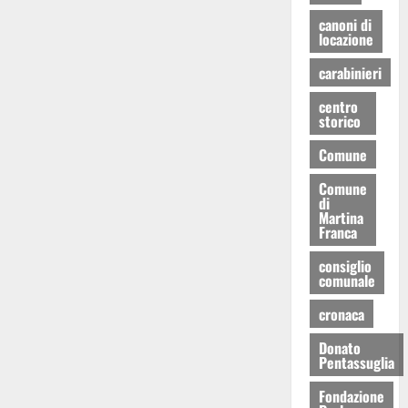
canoni di
locazione
carabinieri
centro
storico
Comune
Comune
di
Martina
Franca
consiglio
comunale
cronaca
Donato
Pentassuglia
Fondazione