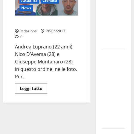
Attualità
Cronaca
bando
News
alloggi ERP
2026:
Anziana uccisa: i fermati
domande
Redazione
28/05/2013
dal 26
0
agosto
Andrea Luprano (22 anni),
Nico D’Aversa (28) e
La gara
Giuseppe Montanaro (28)
ciclistica
in questo ordine, nelle foto.
dei Giochi
Per...
attraversa
Martina
Leggi tutto
Franca:
ecco le
strade
interessate
e gli orari