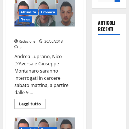
Attualità
Cronaca
News
ARTICOLI
RECENTI
Sabato gli interrogatori
Redazione
30/05/2013
Ospedale di
3
Martina
Andrea Luprano, Nico
Franca,
D’Aversa e Giuseppe
Forza Italia
Montanaro saranno
annuncia la
interrogati in carcere
protesta:
sabato mattina, a partire
sit-in lunedì
dalle 9....
10 agosto
Leggi tutto
Il Comune
di Martina
Franca
pubblica il