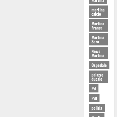
martina
calcio
Martina
Franca
Martina
Sera
News
Martina
Ospedale
palazzo
ducale
Pd
Pdl
polizia