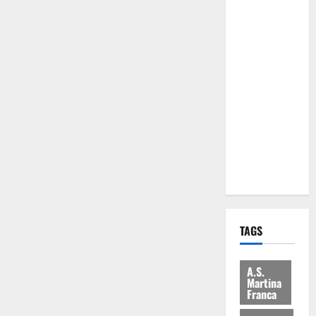
Comune:
“Nuovi
medici solo
a
novembre.
Faremo
accesso agli
atti su Tari,
rifiuti e
bilancio”
TAGS
A.S.
Martina
Franca