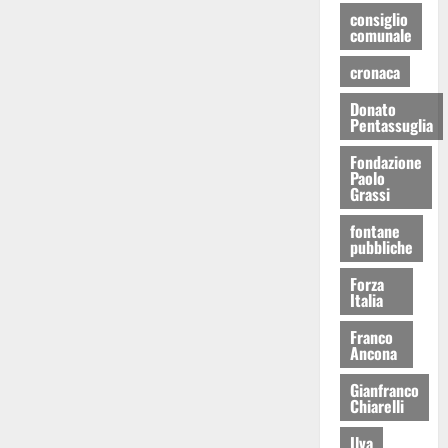
consiglio
comunale
cronaca
Donato
Pentassuglia
Fondazione
Paolo
Grassi
fontane
pubbliche
Forza
Italia
Franco
Ancona
Gianfranco
Chiarelli
Ilva