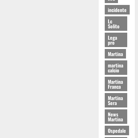
incidente
Lc
Solito
Lega
pro
Martina
martina
calcio
Martina
Franca
Martina
Sera
News
Martina
Ospedale