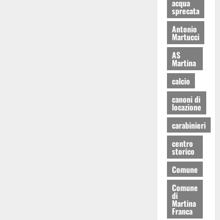
acqua
sprecata
Antonio
Martucci
AS
Martina
calcio
canoni di
locazione
carabinieri
centro
storico
Comune
Comune
di
Martina
Franca