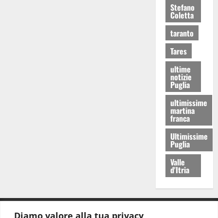
Stefano
Coletta
taranto
Tares
ultime
notizie
Puglia
ultimissime
martina
franca
Ultimissime
Puglia
Valle
d'Itria
Diamo valore alla tua privacy