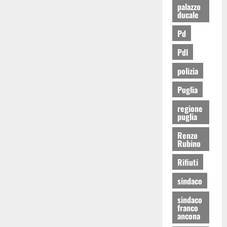
palazzo
ducale
Pd
Pdl
polizia
Puglia
regione
puglia
Renzo
Rubino
Rifiuti
sindaco
sindaco
franco
ancona