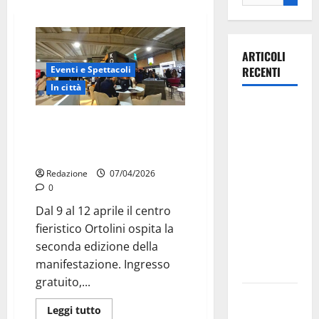
ARTICOLI
Eventi e Spettacoli
RECENTI
In città
Il Comune
Expocasa torna a Martina
di Martina
Franca: quattro giorni dedicati a
Franca
edilizia, design e formazione
pubblica il
Redazione
07/04/2026
bando
0
alloggi ERP
Dal 9 al 12 aprile il centro
2026:
fieristico Ortolini ospita la
domande
seconda edizione della
dal 26
manifestazione. Ingresso
agosto
gratuito,...
La gara
Leggi tutto
ciclistica