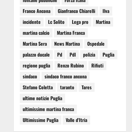
fontane pubbliche
Forza Italia
Franco Ancona
Gianfranco Chiarelli
Ilva
incidente
Lc Solito
Lega pro
Martina
martina calcio
Martina Franca
Martina Sera
News Martina
Ospedale
palazzo ducale
Pd
Pdl
polizia
Puglia
regione puglia
Renzo Rubino
Rifiuti
sindaco
sindaco franco ancona
Stefano Coletta
taranto
Tares
ultime notizie Puglia
ultimissime martina franca
Ultimissime Puglia
Valle d'Itria