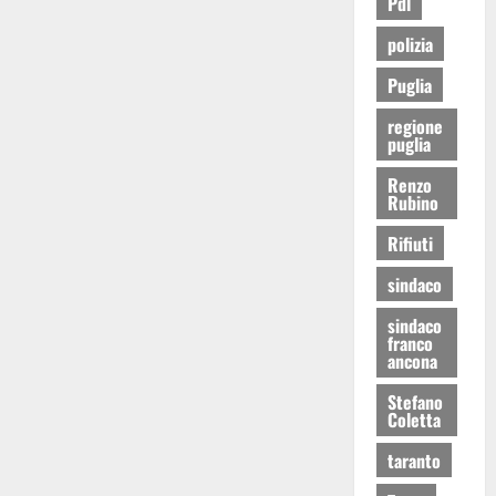
Pdl
polizia
Puglia
regione
puglia
Renzo
Rubino
Rifiuti
sindaco
sindaco
franco
ancona
Stefano
Coletta
taranto