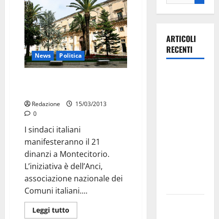
ARTICOLI
RECENTI
News
Politica
La gara
Patto di stabilità: sindaci,
ciclistica
protesta il 21
dei Giochi
Redazione
15/03/2013
attraversa
0
Martina
I sindaci italiani
Franca:
manifesteranno il 21
ecco le
dinanzi a Montecitorio.
strade
L’iniziativa è dell’Anci,
interessate
associazione nazionale dei
e gli orari
Comuni italiani....
Martina
Leggi tutto
Franca