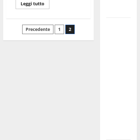
Fucilieri
Leggi tutto
dell’Aria
Martina
Precedente
1
2
Franca,
Marraffa
attacca
Regione e
Comune:
“Nuovi
medici solo
a
novembre.
Faremo
accesso agli
atti su Tari,
rifiuti e
bilancio”