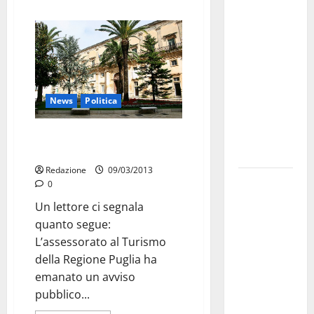
investe
sulle
famiglie: in
arrivo tre
seminari
dedicati ad
News
Politica
adolescenti,
genitori ed
Eventi, 550 mila euro per i
Comuni
empatia
Redazione
09/03/2013
Aeronautica
0
Militare, al
Un lettore ci segnala
16° Stormo
quanto segue:
di Martina
L’assessorato al Turismo
Franca
della Regione Puglia ha
consegnati
emanato un avviso
i Baschi Blu
pubblico...
ai 15 nuovi