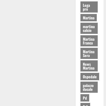
Lega
pro
Martina
martina
calcio
Martina
Franca
Martina
Sera
News
Martina
Ospedale
palazzo
ducale
Pd