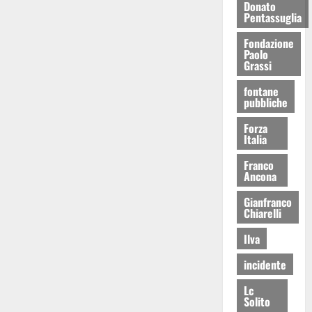
Donato
Pentassuglia
Fondazione
Paolo
Grassi
fontane
pubbliche
Forza
Italia
Franco
Ancona
Gianfranco
Chiarelli
Ilva
incidente
Lc
Solito