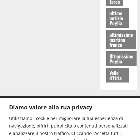
Tares
ultime
notizie
Puglia
ultimissime
martina
franca
Ultimissime
Puglia
Valle
d'Itria
Diamo valore alla tua privacy
CONTATTI.
Utilizziamo i cookie per migliorare la tua esperienza di
navigazione, offrirti pubblicità o contenuti personalizzati
Redazione:
redazione@www.martinasera.it
e analizzare il nostro traffico. Cliccando “Accetta tutti”,
Direttore:
direttore@www.martinasera.it