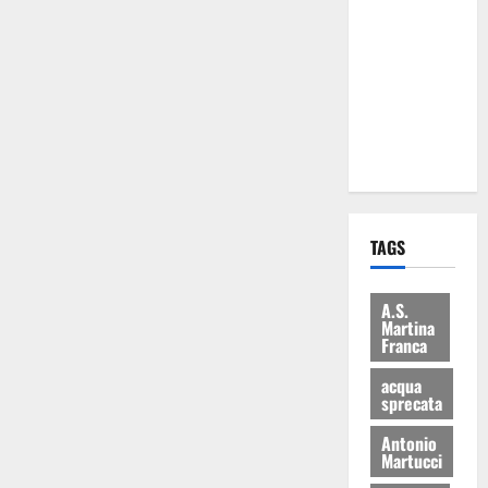
Martina
Franca: Il
sindaco non
ha fatto le
scuse alla
Lillo
TAGS
A.S.
Martina
Franca
acqua
sprecata
Antonio
Martucci