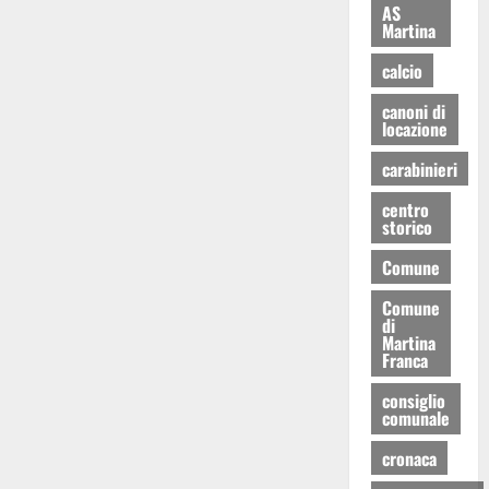
AS
Martina
calcio
canoni di
locazione
carabinieri
centro
storico
Comune
Comune
di
Martina
Franca
consiglio
comunale
cronaca