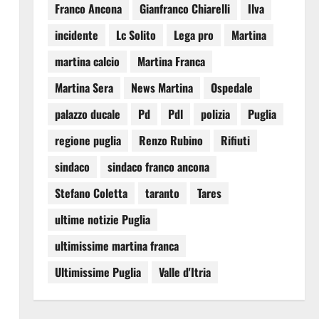
Franco Ancona
Gianfranco Chiarelli
Ilva
incidente
Lc Solito
Lega pro
Martina
martina calcio
Martina Franca
Martina Sera
News Martina
Ospedale
palazzo ducale
Pd
Pdl
polizia
Puglia
regione puglia
Renzo Rubino
Rifiuti
sindaco
sindaco franco ancona
Stefano Coletta
taranto
Tares
ultime notizie Puglia
ultimissime martina franca
Ultimissime Puglia
Valle d'Itria