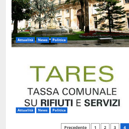
Attualità
News
Politica
Attualità
News
Politica
Precedente
1
2
3
4