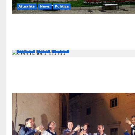
Attualità
News
Politica
Cronaca
News
Politica