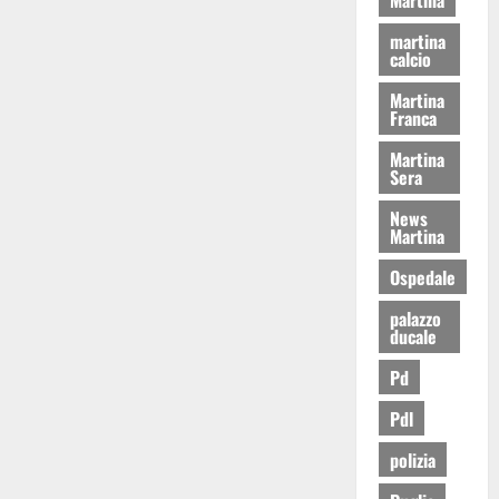
martina
calcio
Martina
Franca
Martina
Sera
News
Martina
Ospedale
palazzo
ducale
Pd
Pdl
polizia