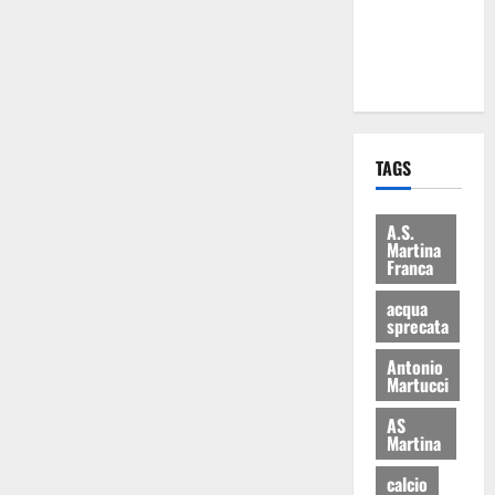
ai 15 nuovi
Fucilieri
dell’Aria
TAGS
A.S.
Martina
Franca
acqua
sprecata
Antonio
Martucci
AS
Martina
calcio