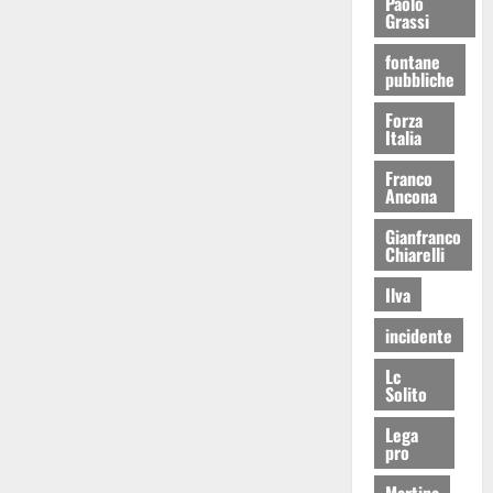
Paolo
Grassi
fontane
pubbliche
Forza
Italia
Franco
Ancona
Gianfranco
Chiarelli
Ilva
incidente
Lc
Solito
Lega
pro
Martina