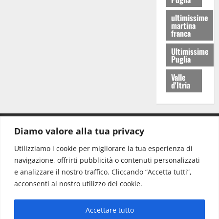
ultimissime
martina
franca
Ultimissime
Puglia
Valle
d'Itria
Diamo valore alla tua privacy
CONTATTI.
Utilizziamo i cookie per migliorare la tua esperienza di
navigazione, offrirti pubblicità o contenuti personalizzati
Redazione:
redazione@www.martinasera.it
e analizzare il nostro traffico. Cliccando “Accetta tutti”,
Direttore:
direttore@www.martinasera.it
acconsenti al nostro utilizzo dei cookie.
Info & Commerciale:
info@www.martinasera.it
Accettare tutto