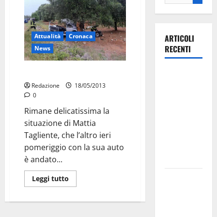
Attualità
Cronaca
ARTICOLI
RECENTI
News
Esteso trauma cranico
Ospedale di
Martina
Redazione
18/05/2013
0
Franca,
Forza Italia
Rimane delicatissima la
annuncia la
situazione di Mattia
protesta:
Tagliente, che l’altro ieri
sit-in lunedì
pomeriggio con la sua auto
10 agosto
è andato...
Il Comune
Leggi tutto
di Martina
Franca
pubblica il