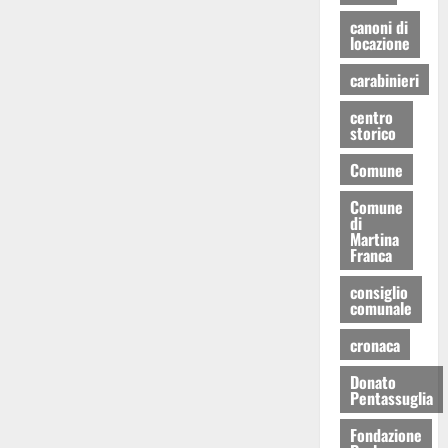
canoni di
locazione
carabinieri
centro
storico
Comune
Comune
di
Martina
Franca
consiglio
comunale
cronaca
Donato
Pentassuglia
Fondazione