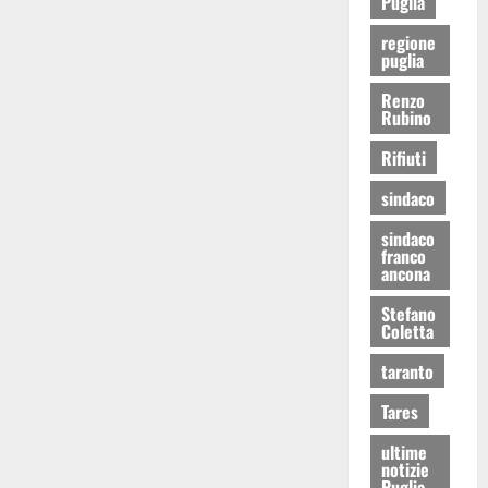
Puglia
regione
puglia
Renzo
Rubino
Rifiuti
sindaco
sindaco
franco
ancona
Stefano
Coletta
taranto
Tares
ultime
notizie
Puglia