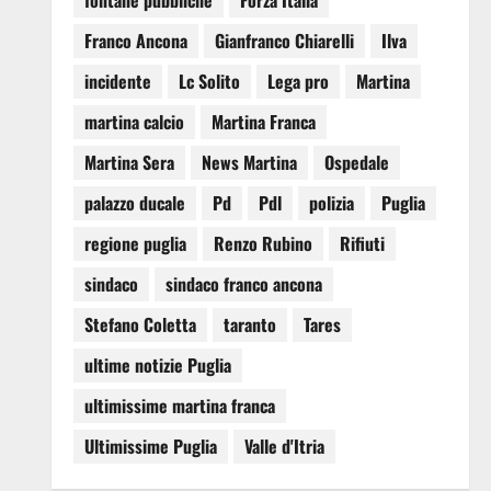
fontane pubbliche
Forza Italia
Franco Ancona
Gianfranco Chiarelli
Ilva
incidente
Lc Solito
Lega pro
Martina
martina calcio
Martina Franca
Martina Sera
News Martina
Ospedale
palazzo ducale
Pd
Pdl
polizia
Puglia
regione puglia
Renzo Rubino
Rifiuti
sindaco
sindaco franco ancona
Stefano Coletta
taranto
Tares
ultime notizie Puglia
ultimissime martina franca
Ultimissime Puglia
Valle d'Itria