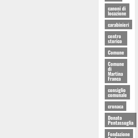
canoni di
locazione
carabinieri
centro
storico
Comune
Comune
di
Martina
Franca
consiglio
comunale
cronaca
Donato
Pentassuglia
Fondazione