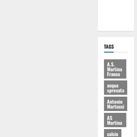
ai 15 nuovi
Fucilieri
dell’Aria
TAGS
A.S.
Martina
Franca
acqua
sprecata
Antonio
Martucci
AS
Martina
calcio