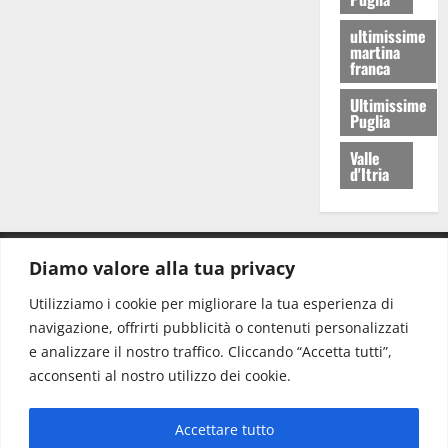
ultimissime
martina
franca
Ultimissime
Puglia
Valle
d'Itria
Diamo valore alla tua privacy
CONTATTI.
Utilizziamo i cookie per migliorare la tua esperienza di
navigazione, offrirti pubblicità o contenuti personalizzati
Redazione:
redazione@www.martinasera.it
e analizzare il nostro traffico. Cliccando “Accetta tutti”,
Direttore:
direttore@www.martinasera.it
acconsenti al nostro utilizzo dei cookie.
Info & Commerciale:
info@www.martinasera.it
Accettare tutto