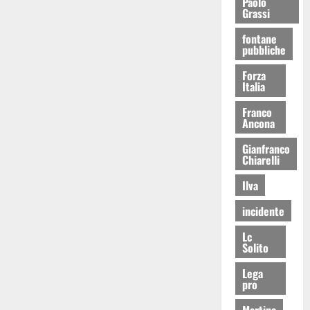
Paolo
Grassi
fontane
pubbliche
Forza
Italia
Franco
Ancona
Gianfranco
Chiarelli
Ilva
incidente
Lc
Solito
Lega
pro
Martina