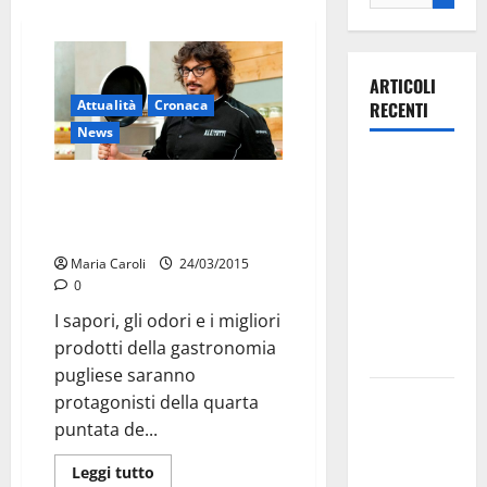
ARTICOLI
Attualità
Cronaca
RECENTI
News
Ospedale di
Sapori e odori di Puglia su Sky
Martina
Uno con lo chef Alessandro
Franca,
Borghese
Forza Italia
Maria Caroli
24/03/2015
annuncia la
0
protesta:
I sapori, gli odori e i migliori
sit-in lunedì
prodotti della gastronomia
10 agosto
pugliese saranno
Il Comune
protagonisti della quarta
di Martina
puntata de...
Franca
Leggi tutto
pubblica il