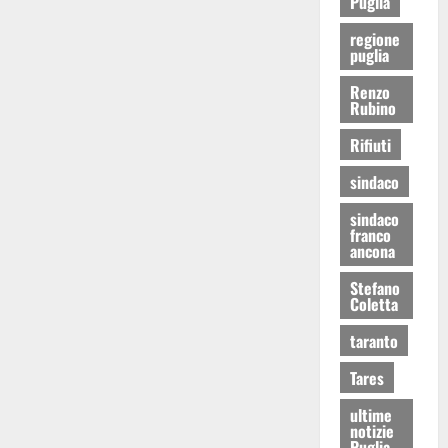
Puglia
regione
puglia
Renzo
Rubino
Rifiuti
sindaco
sindaco
franco
ancona
Stefano
Coletta
taranto
Tares
ultime
notizie
Puglia