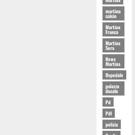
martina
calcio
Martina
Franca
Martina
Sera
News
Martina
Ospedale
palazzo
ducale
Pd
Pdl
polizia