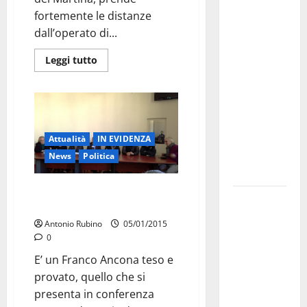
Martina
fortemente le distanze
Franca
dall’operato di...
investe
sulle
Leggi tutto
famiglie: in
arrivo tre
seminari
dedicati ad
adolescenti,
Attualità
IN EVIDENZA
genitori ed
News
Politica
empatia
Emergenza Neve, Franco
Aeronautica
Ancona: “Ora parlo io”
Militare, al
Antonio Rubino
05/01/2015
16° Stormo
0
di Martina
E’ un Franco Ancona teso e
Franca
provato, quello che si
consegnati
presenta in conferenza
i Baschi Blu