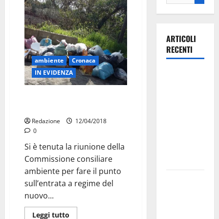
ARTICOLI
RECENTI
ambiente
Cronaca
IN EVIDENZA
Ospedale di
Martina
Differenziata: “foto trappole e
Franca,
maggiori controlli “
Forza Italia
Redazione
12/04/2018
annuncia la
0
protesta:
Si è tenuta la riunione della
sit-in lunedì
Commissione consiliare
10 agosto
ambiente per fare il punto
Il Comune
sull’entrata a regime del
di Martina
nuovo...
Franca
Leggi tutto
pubblica il