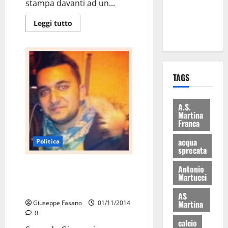
stampa davanti ad un...
ai 15 nuovi
Fucilieri
Leggi tutto
dell’Aria
TAGS
A.S.
Martina
Franca
acqua
Politica
sprecata
Fumarola (NCD) risponde a
Antonio
Martucci
Cervellera: “risorse sottratte
agli asili nido”
AS
Martina
Giuseppe Fasano
01/11/2014
0
calcio