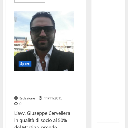
bando
alloggi ERP
2026:
domande
dal 26
agosto
La gara
ciclistica
Sport
dei Giochi
attraversa
Lippolis stoppato da Cervellera:
Martina
“Smentisco il tesseramento di
Franca:
Moriero”
ecco le
Redazione
11/11/2015
strade
0
interessate
L’avv. Giuseppe Cervellera
e gli orari
in qualità di socio al 50%
del Martina, prende