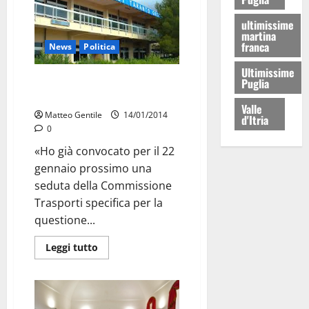
ultimissime
martina
franca
News
Politica
Ultimissime
Che ne sarà dell’aeroporto di
Puglia
Grottaglie?
Valle
Matteo Gentile
14/01/2014
d'Itria
0
«Ho già convocato per il 22
gennaio prossimo una
seduta della Commissione
Trasporti specifica per la
questione...
Leggi tutto