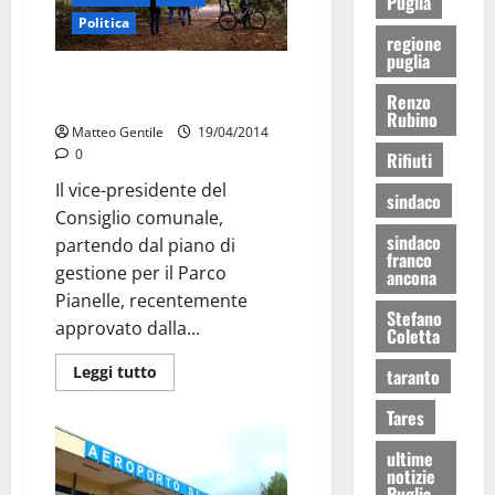
Puglia
Politica
regione
puglia
Cervellera (Sel): “si punti sul
Renzo
turismo ecosostenibile”
Rubino
Matteo Gentile
19/04/2014
0
Rifiuti
Il vice-presidente del
sindaco
Consiglio comunale,
sindaco
partendo dal piano di
franco
gestione per il Parco
ancona
Pianelle, recentemente
Stefano
approvato dalla...
Coletta
Leggi tutto
taranto
Tares
ultime
notizie
Puglia