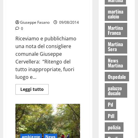
E’ guerra tra Cervellera e il
martina
circolo SEL di Martina Franca?
calcio
Giuseppe Fasano
09/08/2014
Martina
0
Franca
Riceviamo e pubblichiamo
Martina
una nota del consigliere
Sera
comunale Giuseppe
News
Cervellera: “Ritengo del
Martina
tutto inappropriate, fuori
Ospedale
luogo e...
palazzo
Leggi tutto
ducale
Pd
Pdl
polizia
ambiente
News