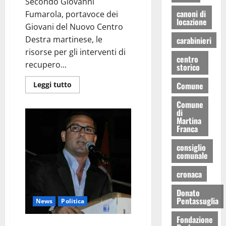
Secondo Giovanni
canoni di
Fumarola, portavoce dei
locazione
Giovani del Nuovo Centro
Destra martinese, le
carabinieri
risorse per gli interventi di
centro
recupero...
storico
Leggi tutto
Comune
Comune
di
Martina
Franca
consiglio
comunale
cronaca
Donato
Pentassuglia
News
Politica
Fondazione