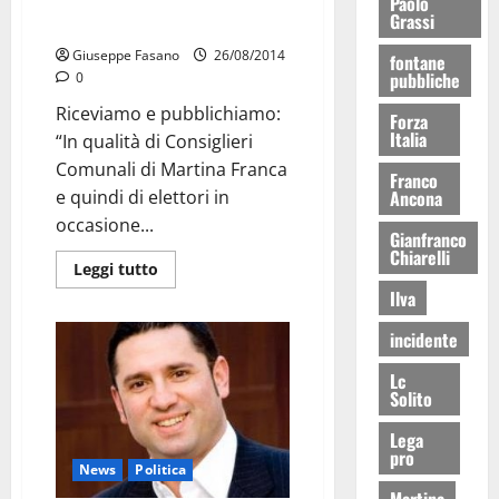
Elezioni provinciali. Cervellera:
Paolo
Grassi
“No agli accordi sottobanco”
Giuseppe Fasano
26/08/2014
fontane
pubbliche
0
Riceviamo e pubblichiamo:
Forza
Italia
“In qualità di Consiglieri
Comunali di Martina Franca
Franco
Ancona
e quindi di elettori in
occasione...
Gianfranco
Chiarelli
Leggi tutto
Ilva
incidente
Lc
Solito
Lega
pro
News
Politica
Martina