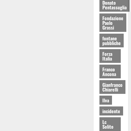
Donato
Pentassuglia
Fondazione
Paolo
Grassi
fontane
pubbliche
Forza
Italia
Franco
Ancona
Gianfranco
Chiarelli
Ilva
incidente
Lc
Solito