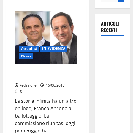
ARTICOLI
RECENTI
La gara
Attualità
IN EVIDENZA
ciclistica
News
dei Giochi
attraversa
La sinistra ha vinto, Ancona al
Martina
ballottaggio
Franca:
Redazione
16/06/2017
ecco le
0
strade
La storia infinita ha un altro
interessate
epilogo, Franco Ancona al
e gli orari
ballottaggio. La
commissione riunitasi oggi
Martina
pomeriggio ha...
Franca