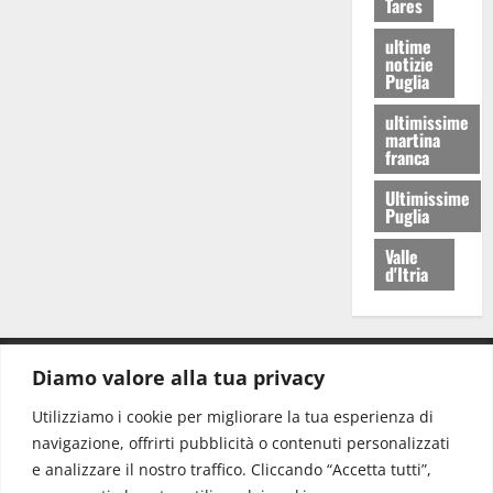
Tares
ultime
notizie
Puglia
ultimissime
martina
franca
Ultimissime
Puglia
Valle
d'Itria
Diamo valore alla tua privacy
CONTATTI.
Utilizziamo i cookie per migliorare la tua esperienza di
navigazione, offrirti pubblicità o contenuti personalizzati
Redazione:
redazione@www.martinasera.it
e analizzare il nostro traffico. Cliccando “Accetta tutti”,
Direttore:
direttore@www.martinasera.it