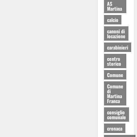
AS
Martina
calcio
canoni di
locazione
carabinieri
centro
storico
Comune
Comune
di
Martina
Franca
consiglio
comunale
cronaca