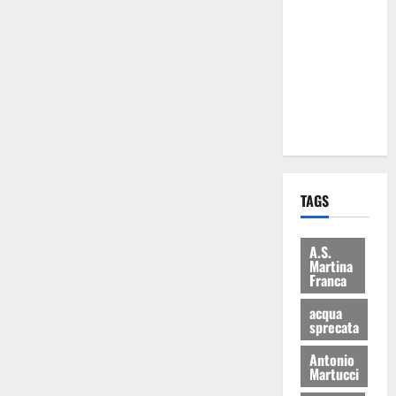
Martina
Franca: Il
sindaco non
ha fatto le
scuse alla
Lillo
TAGS
A.S.
Martina
Franca
acqua
sprecata
Antonio
Martucci