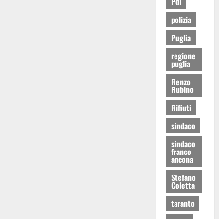
Pdl
polizia
Puglia
regione
puglia
Renzo
Rubino
Rifiuti
sindaco
sindaco
franco
ancona
Stefano
Coletta
taranto