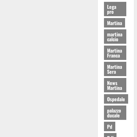
Lega
pro
Martina
martina
calcio
Martina
Franca
Martina
Sera
News
Martina
Ospedale
palazzo
ducale
Pd