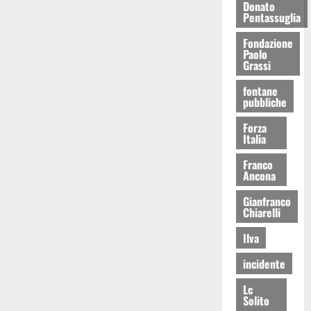
Donato
Pentassuglia
Fondazione
Paolo
Grassi
fontane
pubbliche
Forza
Italia
Franco
Ancona
Gianfranco
Chiarelli
Ilva
incidente
Lc
Solito