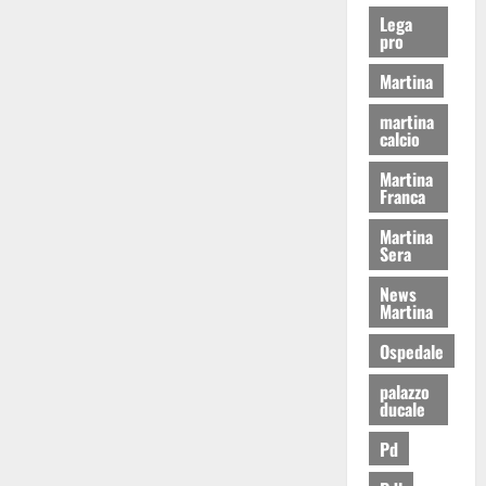
Lega
pro
Martina
martina
calcio
Martina
Franca
Martina
Sera
News
Martina
Ospedale
palazzo
ducale
Pd