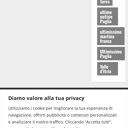
Tares
ultime
notizie
Puglia
ultimissime
martina
franca
Ultimissime
Puglia
Valle
d'Itria
Diamo valore alla tua privacy
CONTATTI.
Utilizziamo i cookie per migliorare la tua esperienza di
navigazione, offrirti pubblicità o contenuti personalizzati
Redazione:
redazione@www.martinasera.it
e analizzare il nostro traffico. Cliccando “Accetta tutti”,
Direttore:
direttore@www.martinasera.it