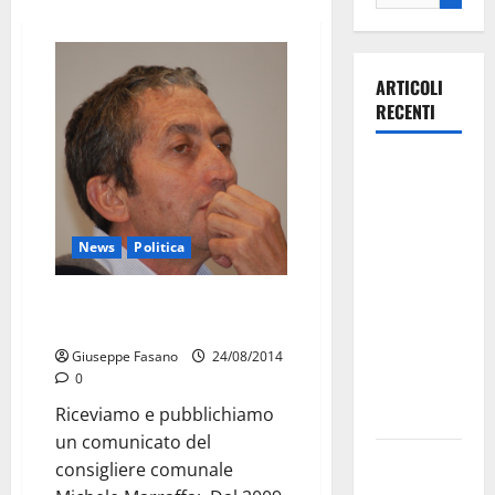
ARTICOLI
RECENTI
La gara
ciclistica
dei Giochi
attraversa
News
Politica
Martina
Marraffa e la sua ricetta per la
Franca:
ripresa economica
ecco le
Giuseppe Fasano
24/08/2014
strade
0
interessate
Riceviamo e pubblichiamo
e gli orari
un comunicato del
Martina
consigliere comunale
Franca