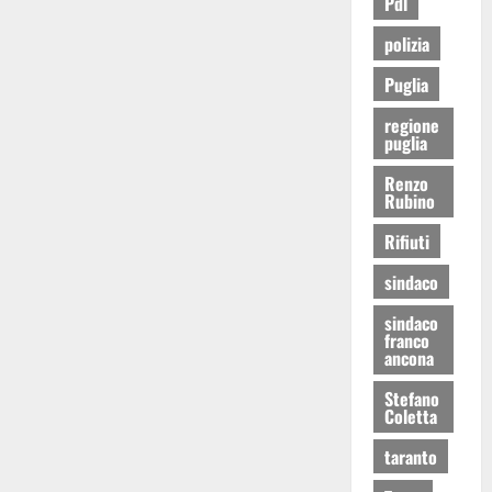
Pdl
polizia
Puglia
regione
puglia
Renzo
Rubino
Rifiuti
sindaco
sindaco
franco
ancona
Stefano
Coletta
taranto