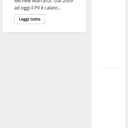
Michele Marraffa: Dal 2009
investe
ad oggi il Pil è calato...
sulle
famiglie: in
Leggi tutto
arrivo tre
seminari
dedicati ad
adolescenti,
genitori ed
empatia
Aeronautica
Militare, al
16° Stormo
di Martina
Franca
consegnati
i Baschi Blu
ai 15 nuovi