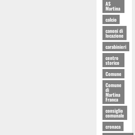
AS
Martina
calcio
canoni di
locazione
carabinieri
centro
storico
Comune
Comune
di
Martina
Franca
consiglio
comunale
cronaca