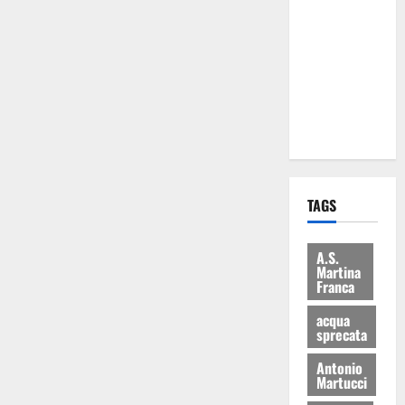
Martina
Franca: Il
sindaco non
ha fatto le
scuse alla
Lillo
TAGS
A.S.
Martina
Franca
acqua
sprecata
Antonio
Martucci