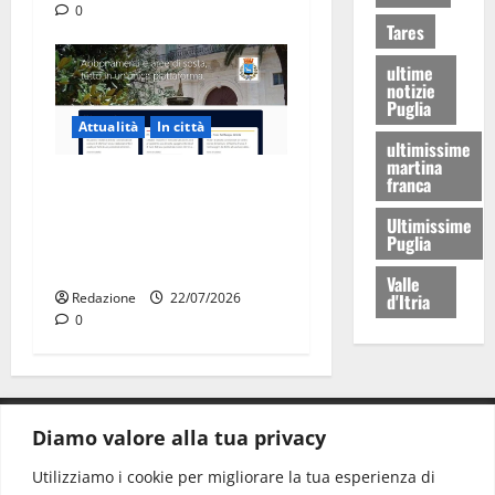
0
Tares
ultime
notizie
Puglia
Attualità
In città
ultimissime
martina
Parcheggi a Martina Franca,
franca
cambia tutto: abbonamenti
Ultimissime
online sul nuovo portale
Puglia
Muvin
Valle
Redazione
22/07/2026
d'Itria
0
Diamo valore alla tua privacy
CONTATTI.
Utilizziamo i cookie per migliorare la tua esperienza di