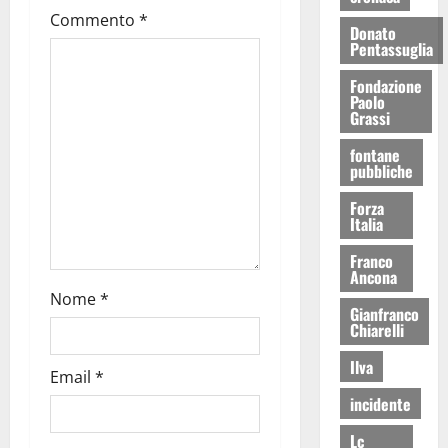
Commento
*
Donato
Pentassuglia
Fondazione
Paolo
Grassi
fontane
pubbliche
Forza
Italia
Franco
Ancona
Nome
*
Gianfranco
Chiarelli
Ilva
Email
*
incidente
Lc