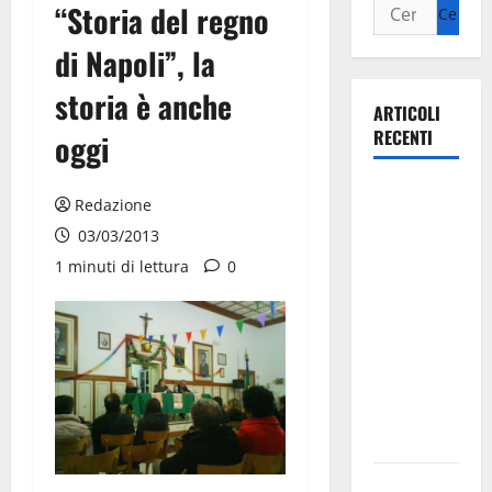
“Storia del regno
di Napoli”, la
storia è anche
ARTICOLI
RECENTI
oggi
La gara
Redazione
ciclistica
03/03/2013
dei Giochi
1 minuti di lettura
0
attraversa
Martina
Franca:
ecco le
strade
interessate
e gli orari
Martina