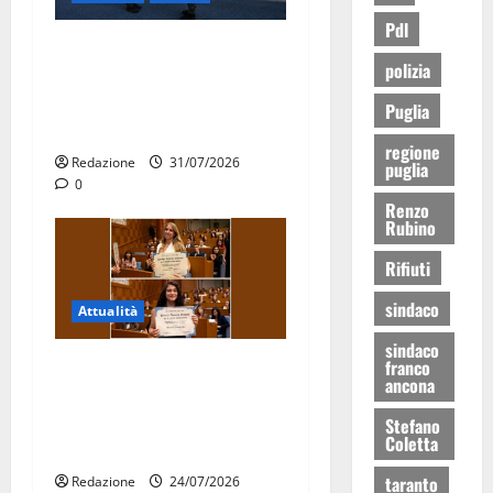
Pdl
Aeronautica Militare, al 16°
polizia
Stormo di Martina Franca
consegnati i Baschi Blu ai
Puglia
15 nuovi Fucilieri dell’Aria
regione
Redazione
31/07/2026
puglia
0
Renzo
Rubino
Rifiuti
sindaco
Attualità
sindaco
Due giovani di Martina
franco
ancona
Franca tra le eccellenze
universitarie italiane:
Stefano
Coletta
premiate a Montecitorio
taranto
Redazione
24/07/2026