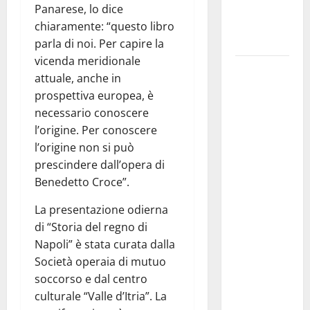
ai 15 nuovi
Panarese, lo dice
Fucilieri
chiaramente: “questo libro
dell’Aria
parla di noi. Per capire la
vicenda meridionale
Martina
attuale, anche in
Franca,
prospettiva europea, è
Marraffa
necessario conoscere
attacca
l’origine. Per conoscere
Regione e
l’origine non si può
Comune:
prescindere dall’opera di
“Nuovi
Benedetto Croce”.
medici solo
a
La presentazione odierna
novembre.
di “Storia del regno di
Faremo
Napoli” è stata curata dalla
accesso agli
Società operaia di mutuo
atti su Tari,
soccorso e dal centro
rifiuti e
culturale “Valle d’Itria”. La