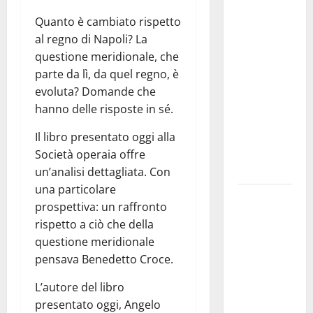
Franca
Quanto è cambiato rispetto
investe
al regno di Napoli? La
sulle
questione meridionale, che
famiglie: in
parte da lì, da quel regno, è
arrivo tre
evoluta? Domande che
seminari
hanno delle risposte in sé.
dedicati ad
adolescenti,
Il libro presentato oggi alla
genitori ed
Società operaia offre
empatia
un’analisi dettagliata. Con
una particolare
Aeronautica
prospettiva: un raffronto
Militare, al
rispetto a ciò che della
16° Stormo
questione meridionale
di Martina
pensava Benedetto Croce.
Franca
consegnati
L’autore del libro
i Baschi Blu
presentato oggi, Angelo