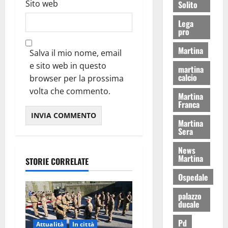
Sito web
Solito
Lega
pro
Martina
Salva il mio nome, email
e sito web in questo
martina
calcio
browser per la prossima
volta che commento.
Martina
Franca
Martina
Sera
News
Martina
STORIE CORRELATE
Ospedale
palazzo
ducale
Pd
Attualità
In città