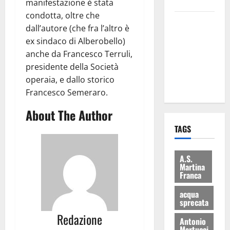
bilancio”
manifestazione è stata
condotta, oltre che
Martina
dall’autore (che fra l’altro è
Franca: Il
ex sindaco di Alberobello)
sindaco non
anche da Francesco Terruli,
ha fatto le
presidente della Società
scuse alla
operaia, e dallo storico
Lillo
Francesco Semeraro.
About The Author
TAGS
A.S.
Martina
Franca
acqua
sprecata
Redazione
Antonio
Martucci