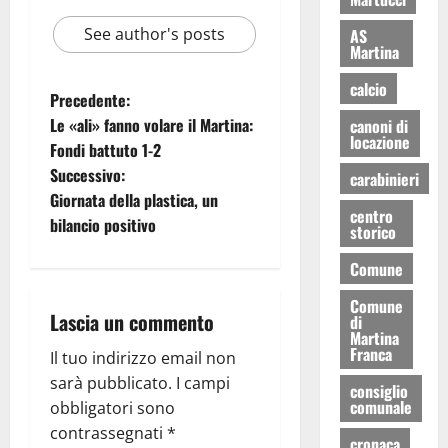
See author's posts
AS
Martina
calcio
Precedente:
Le «ali» fanno volare il Martina:
canoni di
locazione
Fondi battuto 1-2
Successivo:
carabinieri
Giornata della plastica, un
centro
bilancio positivo
storico
Comune
Comune
Lascia un commento
di
Martina
Franca
Il tuo indirizzo email non
sarà pubblicato.
I campi
consiglio
comunale
obbligatori sono
contrassegnati
*
cronaca