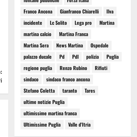
fontane pubbliche
Forza Italia
Franco Ancona
Gianfranco Chiarelli
Ilva
incidente
Lc Solito
Lega pro
Martina
martina calcio
Martina Franca
Martina Sera
News Martina
Ospedale
palazzo ducale
Pd
Pdl
polizia
Puglia
regione puglia
Renzo Rubino
Rifiuti
:
sindaco
sindaco franco ancona
i
Stefano Coletta
taranto
Tares
ultime notizie Puglia
ultimissime martina franca
Ultimissime Puglia
Valle d'Itria