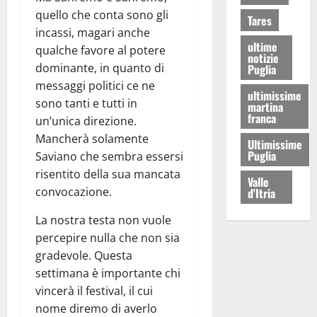
quello che conta sono gli
Tares
incassi, magari anche
ultime
qualche favore al potere
notizie
dominante, in quanto di
Puglia
messaggi politici ce ne
ultimissime
sono tanti e tutti in
martina
franca
un’unica direzione.
Mancherà solamente
Ultimissime
Puglia
Saviano che sembra essersi
risentito della sua mancata
Valle
convocazione.
d'Itria
La nostra testa non vuole
percepire nulla che non sia
gradevole. Questa
settimana è importante chi
vincerà il festival, il cui
nome diremo di averlo