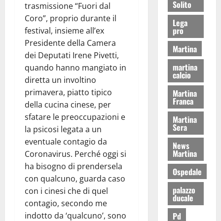
Solito
trasmissione “Fuori dal
Coro”, proprio durante il
Lega
pro
festival, insieme all’ex
Presidente della Camera
Martina
dei Deputati Irene Pivetti,
martina
quando hanno mangiato in
calcio
diretta un involtino
primavera, piatto tipico
Martina
Franca
della cucina cinese, per
sfatare le preoccupazioni e
Martina
Sera
la psicosi legata a un
eventuale contagio da
News
Martina
Coronavirus. Perché oggi si
ha bisogno di prendersela
Ospedale
con qualcuno, guarda caso
palazzo
con i cinesi che di quel
ducale
contagio, secondo me
Pd
indotto da ‘qualcuno’, sono