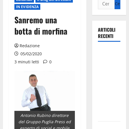
IN EVIDENZA
Sanremo una
botta di morfina
ARTICOLI
RECENTI
Redazione
La gara
05/02/2020
ciclistica
3 minuti letti
0
dei Giochi
attraversa
Martina
Franca:
ecco le
strade
interessate
e gli orari
Antonio Rubino direttore
del Gruppo Puglia Press ed
Martina
esperto di social e mobile