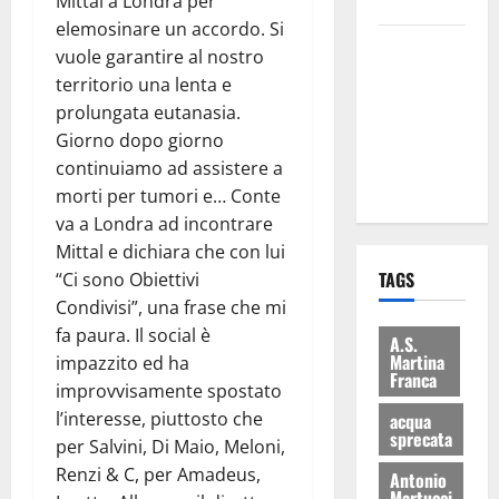
bilancio”
Mittal a Londra per
elemosinare un accordo. Si
Martina
vuole garantire al nostro
Franca: Il
territorio una lenta e
sindaco non
prolungata eutanasia.
ha fatto le
Giorno dopo giorno
scuse alla
continuiamo ad assistere a
Lillo
morti per tumori e… Conte
va a Londra ad incontrare
Mittal e dichiara che con lui
TAGS
“Ci sono Obiettivi
Condivisi”, una frase che mi
fa paura. Il social è
A.S.
Martina
impazzito ed ha
Franca
improvvisamente spostato
l’interesse, piuttosto che
acqua
sprecata
per Salvini, Di Maio, Meloni,
Renzi & C, per Amadeus,
Antonio
Martucci