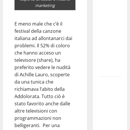
Franca
marketing
investe
sulle
E meno male che c’è il
famiglie: in
festival della canzone
arrivo tre
italiana ad allontanarci dai
seminari
problemi. Il 52% di coloro
dedicati ad
che hanno acceso un
adolescenti,
televisore (share), ha
genitori ed
preferito vedere le nudità
empatia
di Achille Lauro, scoperte
Aeronautica
da una tunica che
Militare, al
richiamava l’abito della
16° Stormo
Addolorata. Tutto ciò è
di Martina
stato favorito anche dalle
Franca
altre televisioni con
consegnati
programmazioni non
i Baschi Blu
belligeranti. Per una