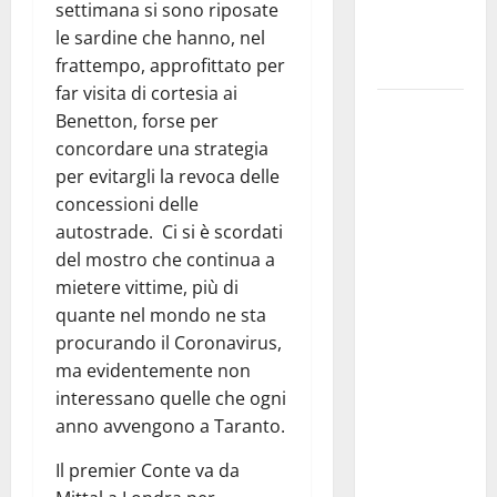
ai 15 nuovi
settimana si sono riposate
Fucilieri
le sardine che hanno, nel
dell’Aria
frattempo, approfittato per
far visita di cortesia ai
Martina
Benetton, forse per
Franca,
concordare una strategia
Marraffa
per evitargli la revoca delle
attacca
concessioni delle
Regione e
autostrade. Ci si è scordati
Comune:
del mostro che continua a
“Nuovi
mietere vittime, più di
medici solo
quante nel mondo ne sta
a
procurando il Coronavirus,
novembre.
ma evidentemente non
Faremo
interessano quelle che ogni
accesso agli
anno avvengono a Taranto.
atti su Tari,
rifiuti e
Il premier Conte va da