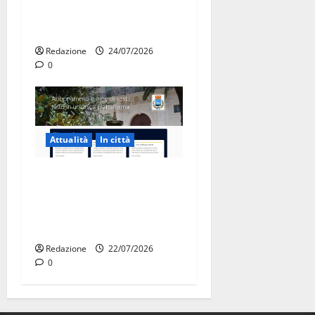
universitarie italiane:
premiate a Montecitorio
Redazione
24/07/2026
0
Attualità
In città
Parcheggi a Martina Franca,
cambia tutto: abbonamenti
online sul nuovo portale
Muvin
Redazione
22/07/2026
0