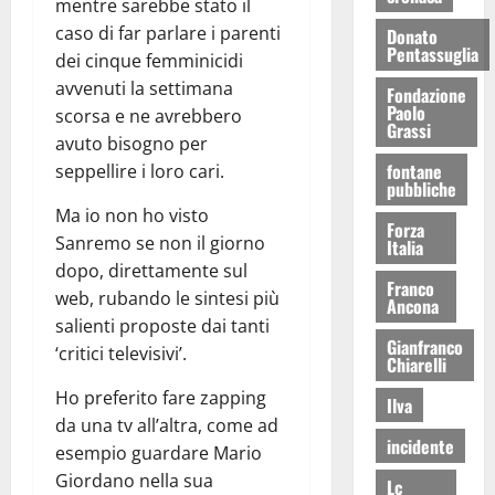
mentre sarebbe stato il
caso di far parlare i parenti
Donato
Pentassuglia
dei cinque femminicidi
avvenuti la settimana
Fondazione
Paolo
scorsa e ne avrebbero
Grassi
avuto bisogno per
fontane
seppellire i loro cari.
pubbliche
Ma io non ho visto
Forza
Sanremo se non il giorno
Italia
dopo, direttamente sul
Franco
web, rubando le sintesi più
Ancona
salienti proposte dai tanti
Gianfranco
‘critici televisivi’.
Chiarelli
Ho preferito fare zapping
Ilva
da una tv all’altra, come ad
incidente
esempio guardare Mario
Giordano nella sua
Lc