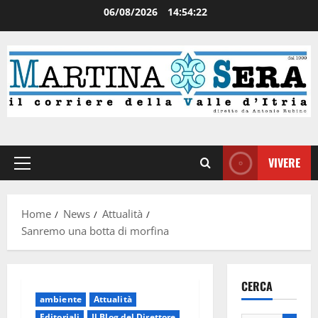
06/08/2026
14:54:22
VIVERE
Home
News
Attualità
Sanremo una botta di morfina
CERCA
ambiente
Attualità
Editoriali
Il Blog del Direttore