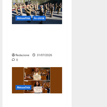
Attualità
In città
Aeronautica Militare, al 16°
Stormo di Martina Franca
consegnati i Baschi Blu ai
15 nuovi Fucilieri dell’Aria
Redazione
31/07/2026
0
Attualità
Due giovani di Martina
Franca tra le eccellenze