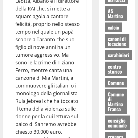
Leotta, Albano e il direttore
della RAI che, si mette a
AS
Martina
squarciagola a cantare
felicità, proprio nello stesso
calcio
tempo nel quale un papà
canoni di
scopre a Taranto che suo
locazione
figlio di nove anni ha un
carabinieri
tumore aggressivo. Ma
sono le lacrime di Tiziano
centro
Ferro, mentre canta una
storico
canzone di Mia Martini, a
Comune
commuovere gli italiani o il
monologo della giornalista
Comune
di
Rula Jebreal che ha toccato
Martina
Franca
il tema della violenza sulle
donne per la cui lettura sul
consiglio
palco di Sanremo avrebbe
comunale
chiesto 30.000 euro,
cronaca