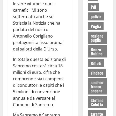
le vere vittime e non i
Pdl
carnefici. Mi sono
polizia
soffermato anche su
Striscia la Notizia che ha
Puglia
parlato del nostro
regione
Antonello Corigliano
puglia
protagonista fisso oramai
dei salotti della D’Urso.
Renzo
Rubino
In totale questa edizione di
Rifiuti
Sanremo costerà circa 18
milioni di euro, cifra che
sindaco
comprende sia i compensi
sindaco
di conduttori e ospiti che i
franco
ancona
5 milioni di convenzione
annuale da versare al
Stefano
Coletta
Comune di Sanremo.
taranto
Ma Sanremo è Sanremo,