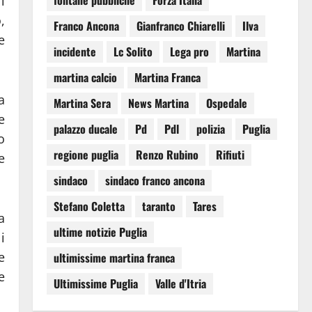
fontane pubbliche
Forza Italia
l
,
Franco Ancona
Gianfranco Chiarelli
Ilva
e
incidente
Lc Solito
Lega pro
Martina
martina calcio
Martina Franca
a
Martina Sera
News Martina
Ospedale
e
palazzo ducale
Pd
Pdl
polizia
Puglia
o
regione puglia
Renzo Rubino
Rifiuti
e
sindaco
sindaco franco ancona
Stefano Coletta
taranto
Tares
a
ultime notizie Puglia
i
e
ultimissime martina franca
e
Ultimissime Puglia
Valle d'Itria