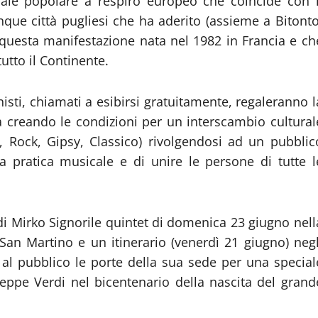
cale popolare a respiro europeo che coincide con i
inque città pugliesi che ha aderito (assieme a Bitonto
 questa manifestazione nata nel 1982 in Francia e ch
utto il Continente.
isti, chiamati a esibirsi gratuitamente, regaleranno l
ittà creando le condizioni per un interscambio cultural
p, Rock, Gipsy, Classico) rivolgendosi ad un pubblic
la pratica musicale e di unire le persone di tutte l
 di Mirko Signorile quintet di domenica 23 giugno nell
 San Martino e un itinerario (venerdì 21 giugno) negl
 al pubblico le porte della sua sede per una special
seppe Verdi nel bicentenario della nascita del grand