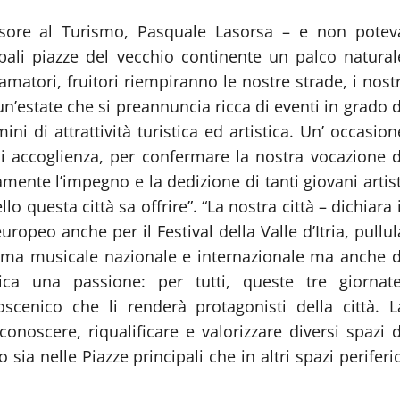
essore al Turismo, Pasquale Lasorsa – e non potev
pali piazze del vecchio continente un palco natural
amatori, fruitori riempiranno le nostre strade, i nostr
un’estate che si preannuncia ricca di eventi in grado d
ni di attrattività turistica ed artistica. Un’ occasion
i accoglienza, per confermare la nostra vocazione d
ente l’impegno e la dedizione di tanti giovani artist
 questa città sa offrire”. “La nostra città – dichiara i
ropeo anche per il Festival della Valle d’Itria, pullul
orama musicale nazionale e internazionale ma anche d
ca una passione: per tutti, queste tre giornate
oscenico che li renderà protagonisti della città. L
onoscere, riqualificare e valorizzare diversi spazi d
sia nelle Piazze principali che in altri spazi periferic