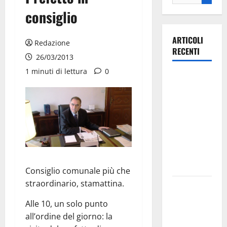
consiglio
ARTICOLI
Redazione
RECENTI
26/03/2013
1 minuti di lettura
0
Ospedale di
Martina
Franca,
Forza Italia
annuncia la
protesta:
sit-in lunedì
10 agosto
Consiglio comunale più che
straordinario, stamattina.
Il Comune
di Martina
Alle 10, un solo punto
Franca
all’ordine del giorno: la
pubblica il