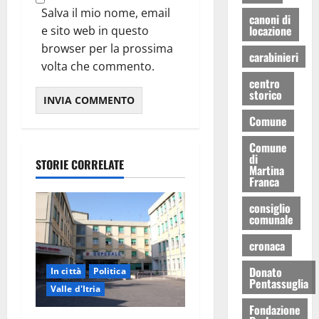
Salva il mio nome, email
canoni di
locazione
e sito web in questo
browser per la prossima
carabinieri
volta che commento.
centro
storico
Comune
Comune
di
STORIE CORRELATE
Martina
Franca
consiglio
comunale
cronaca
Donato
In città
Politica
Pentassuglia
Valle d'Itria
Fondazione