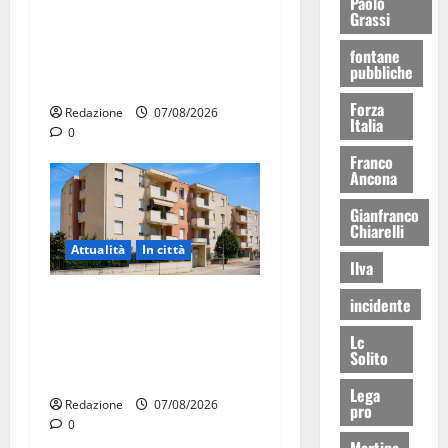
Paolo
Ospedale di Martina Franca,
Grassi
Forza Italia annuncia la
fontane
protesta: sit-in lunedì 10
pubbliche
agosto
Forza
Redazione
07/08/2026
Italia
0
Franco
Ancona
Gianfranco
Chiarelli
Attualità
In città
Ilva
Il Comune di Martina Franca
incidente
pubblica il bando alloggi
Lc
ERP 2026: domande dal 26
Solito
agosto
Lega
Redazione
07/08/2026
pro
0
Martina