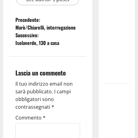
Martina
Franca
investe
Precedente:
sulle
Marò/Chiarelli, interrogazione
famiglie: in
Successivo:
arrivo tre
Isolaverde, 130 a casa
seminari
dedicati ad
adolescenti,
genitori ed
Lascia un commento
empatia
Il tuo indirizzo email non
Aeronautica
sarà pubblicato.
I campi
Militare, al
obbligatori sono
16° Stormo
contrassegnati
*
di Martina
Commento
*
Franca
consegnati
i Baschi Blu