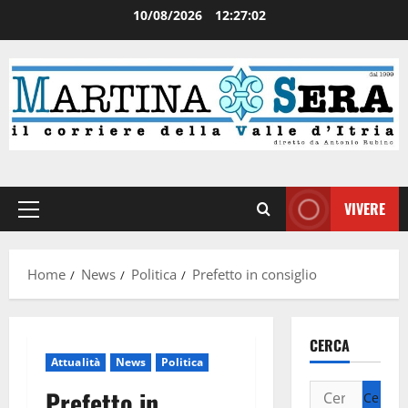
10/08/2026
12:27:03
VIVERE
Home
News
Politica
Prefetto in consiglio
CERCA
Attualità
News
Politica
Prefetto in