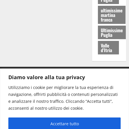
ultimissime
martina
franca
Ultimissime
Puglia
Valle
d'Itria
Diamo valore alla tua privacy
CONTATTI.
Utilizziamo i cookie per migliorare la tua esperienza di
navigazione, offrirti pubblicità o contenuti personalizzati
Redazione:
redazione@www.martinasera.it
e analizzare il nostro traffico. Cliccando “Accetta tutti”,
Direttore:
direttore@www.martinasera.it
acconsenti al nostro utilizzo dei cookie.
Info & Commerciale:
info@www.martinasera.it
Accettare tutto