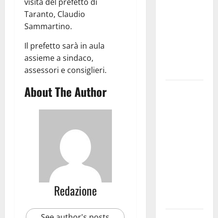
visita del prefetto di
bando
Taranto, Claudio
alloggi ERP
Sammartino.
2026:
domande
Il prefetto sarà in aula
dal 26
assieme a sindaco,
agosto
assessori e consiglieri.
About The Author
La gara
ciclistica
dei Giochi
attraversa
Martina
Franca:
ecco le
strade
interessate
Redazione
e gli orari
See author's posts