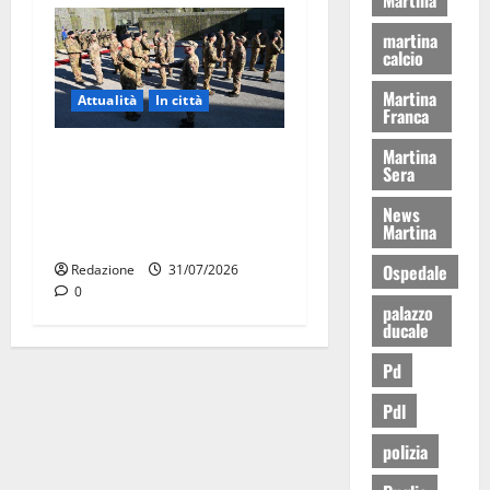
martina
calcio
Martina
Attualità
In città
Franca
Martina
Aeronautica Militare, al 16°
Sera
Stormo di Martina Franca
consegnati i Baschi Blu ai
News
Martina
15 nuovi Fucilieri dell’Aria
Ospedale
Redazione
31/07/2026
0
palazzo
ducale
Pd
Pdl
polizia