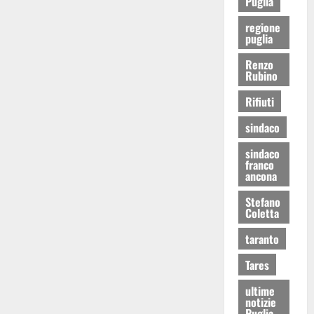
Puglia
regione
puglia
Renzo
Rubino
Rifiuti
sindaco
sindaco
franco
ancona
Stefano
Coletta
taranto
Tares
ultime
notizie
Puglia