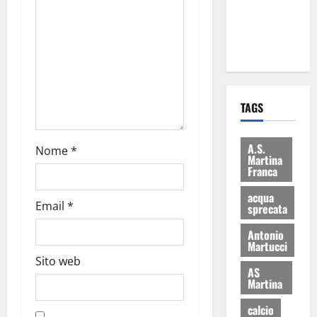
ai 15 nuovi
Fucilieri
dell’Aria
TAGS
A.S.
Nome
*
Martina
Franca
acqua
Email
*
sprecata
Antonio
Martucci
Sito web
AS
Martina
calcio